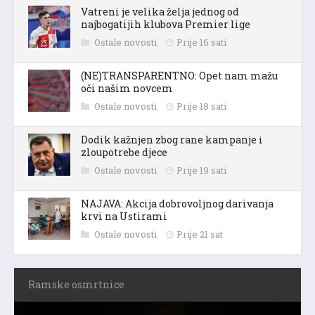
Vatreni je velika želja jednog od
najbogatijih klubova Premier lige
Ostale novosti
Prije 16 sati
(NE)TRANSPARENTNO: Opet nam mažu
oči našim novcem
Ostale novosti
Prije 18 sati
Dodik kažnjen zbog rane kampanje i
zloupotrebe djece
Ostale novosti
Prije 19 sati
NAJAVA: Akcija dobrovoljnog darivanja
krvi na Ustirami
Ostale novosti
Prije 21 sat
Ramske osmrtnice