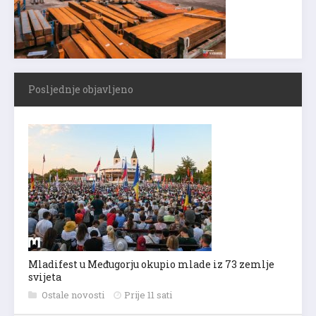
Posljednje objavljeno
Mladifest u Međugorju okupio mlade iz 73 zemlje
svijeta
Ostale novosti
Prije 11 sati