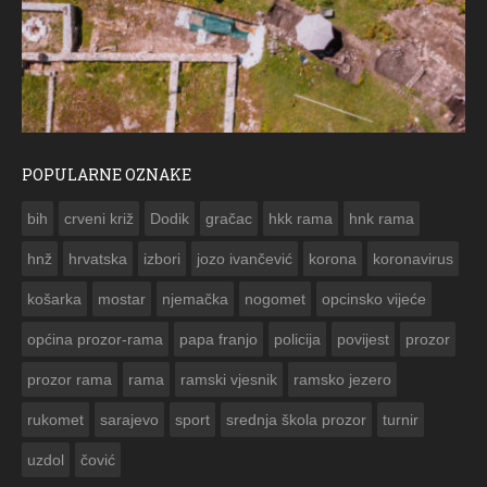
POPULARNE OZNAKE
ČESTITKA RAMSKOG VJESNIKA ZA USKRS 2023. GODI
bih
crveni križ
Dodik
gračac
hkk rama
hnk rama


hnž
hrvatska
izbori
jozo ivančević
korona
koronavirus
košarka
mostar
njemačka
nogomet
opcinsko vijeće
općina prozor-rama
papa franjo
policija
povijest
prozor
prozor rama
rama
ramski vjesnik
ramsko jezero
rukomet
sarajevo
sport
srednja škola prozor
turnir
uzdol
čović