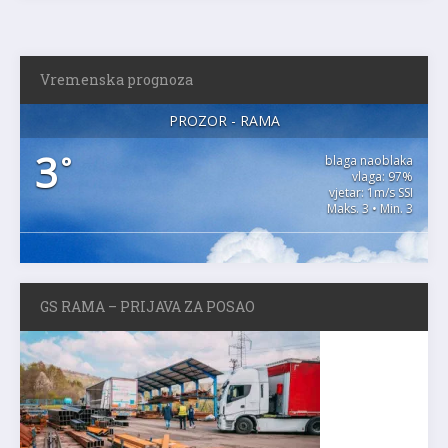
Vremenska prognoza
PROZOR - RAMA
3
°
blaga naoblaka
vlaga: 97%
vjetar: 1m/s SSI
Maks. 3 • Min. 3
GS RAMA – PRIJAVA ZA POSAO