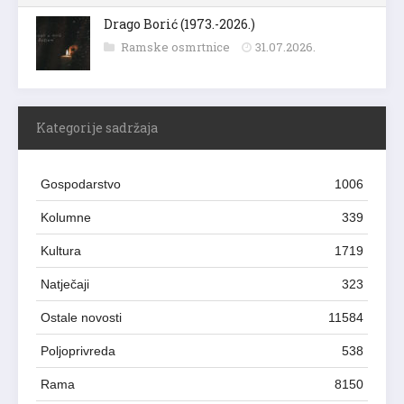
Drago Borić (1973.-2026.)
Ramske osmrtnice
31.07.2026.
Kategorije sadržaja
Gospodarstvo
1006
Kolumne
339
Kultura
1719
Natječaji
323
Ostale novosti
11584
Poljoprivreda
538
Rama
8150