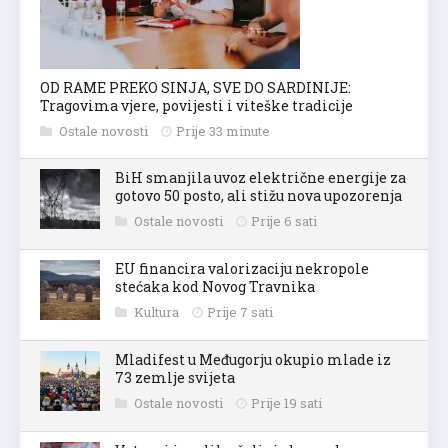
OD RAME PREKO SINJA, SVE DO SARDINIJE:
Tragovima vjere, povijesti i viteške tradicije
Ostale novosti
Prije 33 minute
BiH smanjila uvoz električne energije za
gotovo 50 posto, ali stižu nova upozorenja
Ostale novosti
Prije 6 sati
EU financira valorizaciju nekropole
stećaka kod Novog Travnika
Kultura
Prije 7 sati
Mladifest u Međugorju okupio mlade iz
73 zemlje svijeta
Ostale novosti
Prije 19 sati