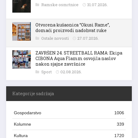
Ramske osmrtnice
31.07.2026.
Otvorena kušaonica “Okusi Rame”,
domaći proizvodi nadohvat ruke
Ostale novosti
27.07.2026.
ZAVRŠEN 24. STREETBALL RAMA: Ekipa
CIBONA Aqua Flamm osvojila naslov
nakon sjajne završnice
Sport
02.08.2026.
Kategorije sadržaja
Gospodarstvo
1006
Kolumne
339
Kultura
1720