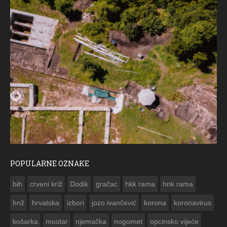
POPULARNE OZNAKE
ČESTITKA RAMSKOG VJESNIKA ZA USKRS 2023. GODINE
bih
crveni križ
Dodik
gračac
hkk rama
hnk rama


hnž
hrvatska
izbori
jozo ivančević
korona
koronavirus
košarka
mostar
njemačka
nogomet
opcinsko vijeće