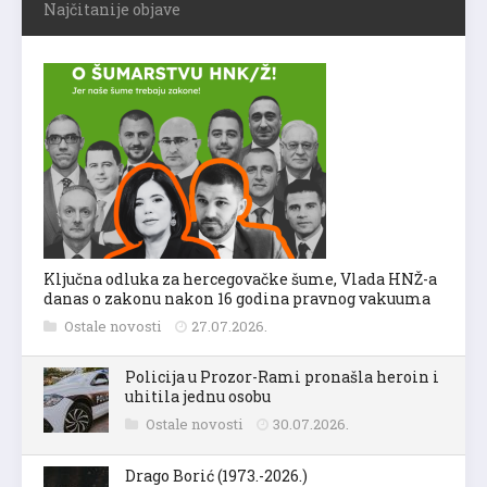
Najčitanije objave
Ključna odluka za hercegovačke šume, Vlada HNŽ-a
danas o zakonu nakon 16 godina pravnog vakuuma
Ostale novosti
27.07.2026.
Policija u Prozor-Rami pronašla heroin i
uhitila jednu osobu
Ostale novosti
30.07.2026.
Drago Borić (1973.-2026.)