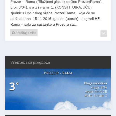
Prozor – Rama (“Službeni glasnik općine Prozor/Rama”,
broj: 3/04), s a z i v a m 1. (KONSTITUIRAJUĆU)
sjednicu Općinskog vijeća Prozor/Rama, koja će se
održati dana 15.11.2016. godine (utorak) u zgradi HE
Rama – sala za sastanke u Prozoru sa…
Pročitajte više
Vremenska prognoza
PROZOR - RAMA
3
°
blaga naoblaka
vlaga: 97%
vjetar: 1m/s SSI
Maks. 3 • Min. 3