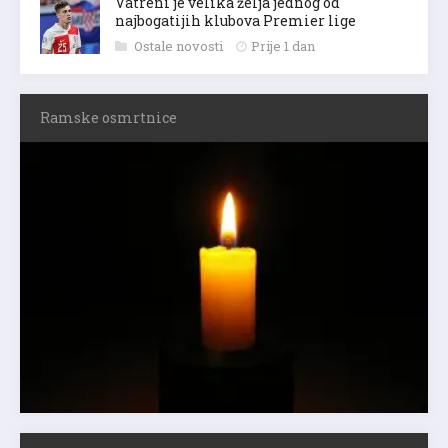
Vatreni je velika želja jednog od
najbogatijih klubova Premier lige
Ostale novosti
Prije 1 dan
Ramske osmrtnice