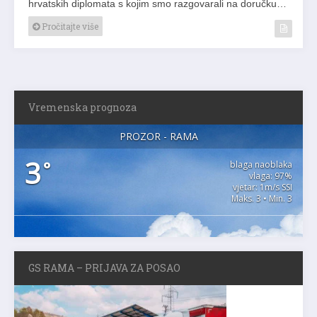
hrvatskih diplomata s kojim smo razgovarali na doručku…
Pročitajte više
Vremenska prognoza
PROZOR - RAMA
3
°
blaga naoblaka
vlaga: 97%
vjetar: 1m/s SSI
Maks. 3 • Min. 3
GS RAMA – PRIJAVA ZA POSAO