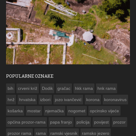
POPULARNE OZNAKE
ČESTITKA RAMSKOG 
bih
crveni križ
Dodik
gračac
hkk rama
hnk rama


hnž
hrvatska
izbori
jozo ivančević
korona
koronavirus
košarka
mostar
njemačka
nogomet
opcinsko vijeće
općina prozor-rama
papa franjo
policija
povijest
prozor
prozor rama
rama
ramski vjesnik
ramsko jezero