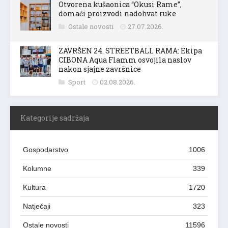
Otvorena kušaonica “Okusi Rame”,
domaći proizvodi nadohvat ruke
Ostale novosti
27.07.2026.
ZAVRŠEN 24. STREETBALL RAMA: Ekipa
CIBONA Aqua Flamm osvojila naslov
nakon sjajne završnice
Sport
02.08.2026.
Kategorije sadržaja
Gospodarstvo
1006
Kolumne
339
Kultura
1720
Natječaji
323
Ostale novosti
11596