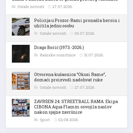
Ostale novosti
27.07.2026.
Policija u Prozor-Rami pronašla heroin i
uhitila jednu osobu
Ostale novosti
30.07.2026.
Drago Borić (1973.-2026.)
Ramske osmrtnice
31.07.2026.
Otvorena kušaonica “Okusi Rame”,
domaći proizvodi nadohvat ruke
Ostale novosti
27.07.2026.
ZAVRŠEN 24. STREETBALL RAMA: Ekipa
CIBONA Aqua Flamm osvojila naslov
nakon sjajne završnice
Sport
02.08.2026.