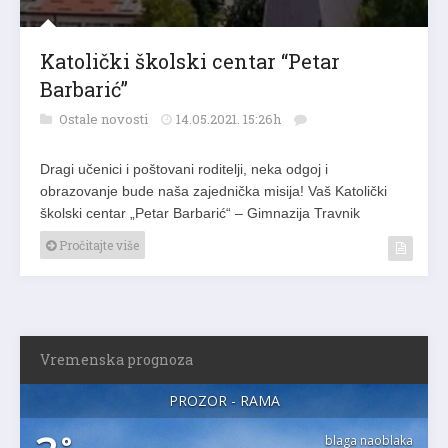
Katolički školski centar “Petar
Barbarić”
Ostale novosti
14.05.2021. 15:26h
Dragi učenici i poštovani roditelji, neka odgoj i
obrazovanje bude naša zajednička misija! Vaš Katolički
školski centar „Petar Barbarić“ – Gimnazija Travnik
Pročitajte više
Vremenska prognoza
PROZOR - RAMA
°
blaga naoblaka