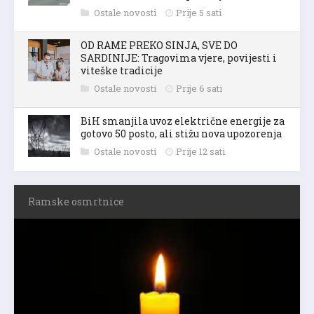
Ostale novosti
Prije 5 sati
OD RAME PREKO SINJA, SVE DO
SARDINIJE: Tragovima vjere, povijesti i
viteške tradicije
Ostale novosti
Prije 6 sati
BiH smanjila uvoz električne energije za
gotovo 50 posto, ali stižu nova upozorenja
Ostale novosti
Prije 12 sati
Ramske osmrtnice