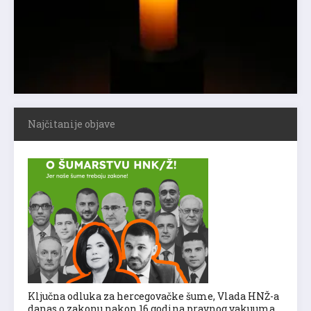
Najčitanije objave
Ključna odluka za hercegovačke šume, Vlada HNŽ-a
danas o zakonu nakon 16 godina pravnog vakuuma