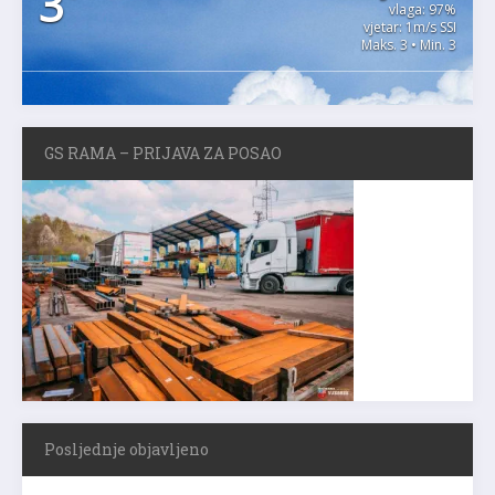
3
vlaga: 97%
vjetar: 1m/s SSI
Maks. 3 • Min. 3
GS RAMA – PRIJAVA ZA POSAO
Posljednje objavljeno