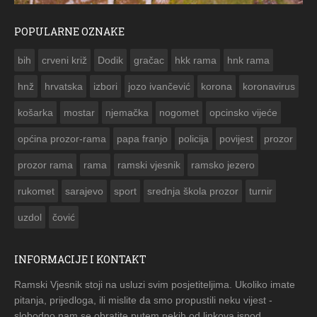
POPULARNE OZNAKE
ČESTITKA RAMSKOG VJESNIKA ZA USKRS 2023. GODINE
bih
crveni križ
Dodik
gračac
hkk rama
hnk rama


hnž
hrvatska
izbori
jozo ivančević
korona
koronavirus
košarka
mostar
njemačka
nogomet
opcinsko vijeće
općina prozor-rama
papa franjo
policija
povijest
prozor
prozor rama
rama
ramski vjesnik
ramsko jezero
rukomet
sarajevo
sport
srednja škola prozor
turnir
uzdol
čović
INFORMACIJE I KONTAKT
Ramski Vjesnik stoji na usluzi svim posjetiteljima. Ukoliko imate
pitanja, prijedloga, ili mislite da smo propustili neku vijest -
slobodno nam se obratite putem nekih od linkova ispod.