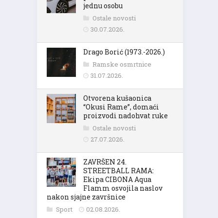
jednu osobu
Ostale novosti
30.07.2026.
Drago Borić (1973.-2026.)
Ramske osmrtnice
31.07.2026.
Otvorena kušaonica
“Okusi Rame”, domaći
proizvodi nadohvat ruke
Ostale novosti
27.07.2026.
ZAVRŠEN 24.
STREETBALL RAMA:
Ekipa CIBONA Aqua
Flamm osvojila naslov
nakon sjajne završnice
Sport
02.08.2026.