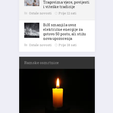
Tragovima vjere, povijesti
i viteške tradicije
Ostale novosti
Prije 12 sati
BiH smanjila uvoz
električne energije za
gotovo 50 posto, ali stižu
nova upozorenja
Ostale novosti
Prije 18 sati
Ramske osmrtnice