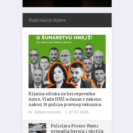
Najčitanije objave
Ključna odluka za hercegovačke
šume, Vlada HNŽ-a danas o zakonu
nakon 16 godina pravnog vakuuma
Ostale novosti
27.07.2026.
Policija u Prozor-Rami
pronašla heroin i uhitila