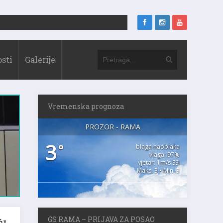
sti
Galerije
Vremenska prognoza
PROZOR - RAMA
3
°
blaga naoblaka
vlaga: 97%
vjetar: 1m/s SSI
Maks. 3 • Min. 3
ĆI
GS RAMA – PRIJAVA ZA POSAO