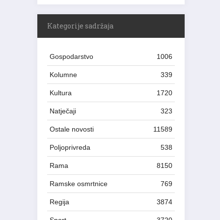
Kategorije sadržaja
Gospodarstvo
1006
Kolumne
339
Kultura
1720
Natječaji
323
Ostale novosti
11589
Poljoprivreda
538
Rama
8150
Ramske osmrtnice
769
Regija
3874