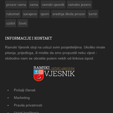
prozor rama
rama
ramski vjesnik
ramsko jezero
rukomet
sarajevo
sport
srednja škola prozor
turnir
uzdol
čović
INFORMACIJE I KONTAKT
Ramski Vjesnik stoji na usluzi svim posjetiteljima. Ukoliko imate
pitanja, prijedloga, ili mislite da smo propustili neku vijest -
slobodno nam se obratite putem nekih od linkova ispod.
Pošalji članak
Marketing
Pravila privatnosti
Uvjeti korištenja