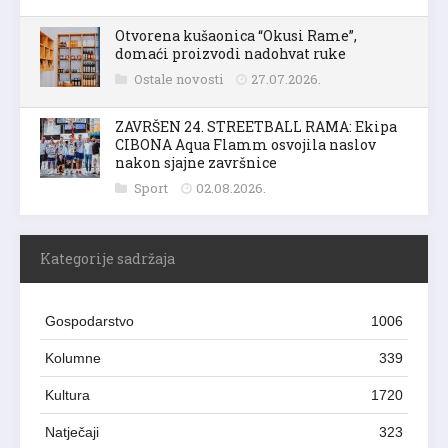
Otvorena kušaonica “Okusi Rame”,
domaći proizvodi nadohvat ruke
Ostale novosti
27.07.2026.
ZAVRŠEN 24. STREETBALL RAMA: Ekipa
CIBONA Aqua Flamm osvojila naslov
nakon sjajne završnice
Sport
02.08.2026.
Kategorije sadržaja
Gospodarstvo
1006
Kolumne
339
Kultura
1720
Natječaji
323