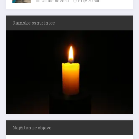
Ostale novosti
Prije 20 sati
Ramske osmrtnice
Najčitanije objave