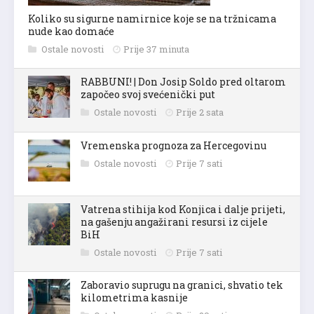
Koliko su sigurne namirnice koje se na tržnicama
nude kao domaće
Ostale novosti
Prije 37 minuta
RABBUNI! | Don Josip Soldo pred oltarom
započeo svoj svećenički put
Ostale novosti
Prije 2 sata
Vremenska prognoza za Hercegovinu
Ostale novosti
Prije 7 sati
Vatrena stihija kod Konjica i dalje prijeti,
na gašenju angažirani resursi iz cijele
BiH
Ostale novosti
Prije 7 sati
Zaboravio suprugu na granici, shvatio tek
kilometrima kasnije