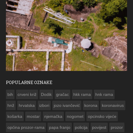
POPULARNE OZNAKE
ČE
bih
crveni križ
Dodik
gračac
hkk rama
hnk rama


hnž
hrvatska
izbori
jozo ivančević
korona
koronavirus
košarka
mostar
njemačka
nogomet
opcinsko vijeće
općina prozor-rama
papa franjo
policija
povijest
prozor