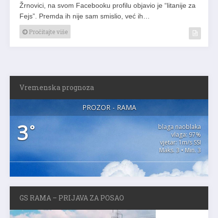
Žrnovici, na svom Facebooku profilu objavio je “litanije za
Fejs”. Premda ih nije sam smislio, već ih…
Pročitajte više
Vremenska prognoza
PROZOR - RAMA
3
°
blaga naoblaka
vlaga: 97%
vjetar: 1m/s SSI
Maks. 3 • Min. 3
GS RAMA – PRIJAVA ZA POSAO