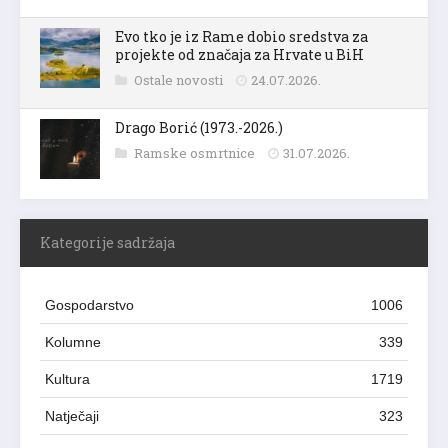
Evo tko je iz Rame dobio sredstva za
projekte od značaja za Hrvate u BiH
Ostale novosti
24.07.2026.
Drago Borić (1973.-2026.)
Ramske osmrtnice
31.07.2026.
Kategorije sadržaja
Gospodarstvo
1006
Kolumne
339
Kultura
1719
Natječaji
323