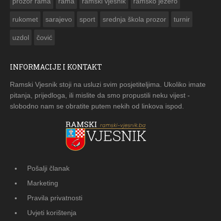
prozor rama
rama
ramski vjesnik
ramsko jezero
rukomet
sarajevo
sport
srednja škola prozor
turnir
uzdol
čović
INFORMACIJE I KONTAKT
Ramski Vjesnik stoji na usluzi svim posjetiteljima. Ukoliko imate
pitanja, prijedloga, ili mislite da smo propustili neku vijest -
slobodno nam se obratite putem nekih od linkova ispod.
Pošalji članak
Marketing
Pravila privatnosti
Uvjeti korištenja