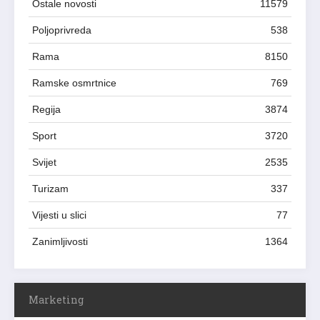
Ostale novosti
11579
Poljoprivreda
538
Rama
8150
Ramske osmrtnice
769
Regija
3874
Sport
3720
Svijet
2535
Turizam
337
Vijesti u slici
77
Zanimljivosti
1364
Marketing