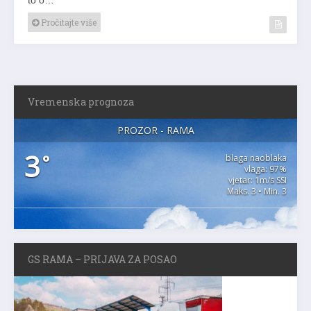
Pročitajte više
Vremenska prognoza
PROZOR - RAMA
3
°
blaga naoblaka
vlaga: 97%
vjetar: 1m/s SSI
Maks. 3 • Min. 3
GS RAMA – PRIJAVA ZA POSAO