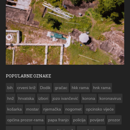
POPULARNE OZNAKE
ČE
bih
crveni križ
Dodik
gračac
hkk rama
hnk rama


hnž
hrvatska
izbori
jozo ivančević
korona
koronavirus
košarka
mostar
njemačka
nogomet
opcinsko vijeće
općina prozor-rama
papa franjo
policija
povijest
prozor