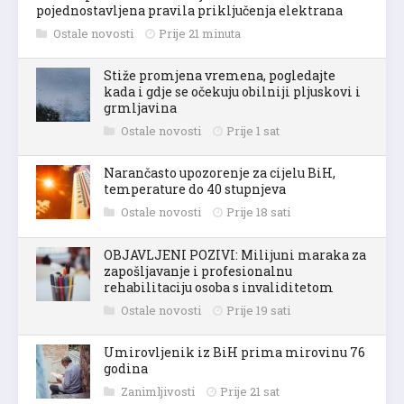
pojednostavljena pravila priključenja elektrana
Ostale novosti
Prije 21 minuta
Stiže promjena vremena, pogledajte
kada i gdje se očekuju obilniji pljuskovi i
grmljavina
Ostale novosti
Prije 1 sat
Narančasto upozorenje za cijelu BiH,
temperature do 40 stupnjeva
Ostale novosti
Prije 18 sati
OBJAVLJENI POZIVI: Milijuni maraka za
zapošljavanje i profesionalnu
rehabilitaciju osoba s invaliditetom
Ostale novosti
Prije 19 sati
Umirovljenik iz BiH prima mirovinu 76
godina
Zanimljivosti
Prije 21 sat