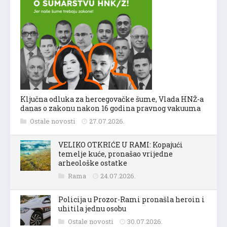
Ključna odluka za hercegovačke šume, Vlada HNŽ-a
danas o zakonu nakon 16 godina pravnog vakuuma
Ostale novosti
27.07.2026.
VELIKO OTKRIĆE U RAMI: Kopajući
temelje kuće, pronašao vrijedne
arheološke ostatke
Rama
24.07.2026.
Policija u Prozor-Rami pronašla heroin i
uhitila jednu osobu
Ostale novosti
30.07.2026.