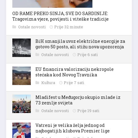
OD RAME PREKO SINJA, SVE DO SARDINIJE:
Tragovima vjere, povijesti i viteške tradicije
Ostale novosti
Prije 32 minute
BiH smanjila uvoz električne energije za
gotovo 50 posto, ali stižu nova upozorenja
Ostale novosti
Prije 6 sati
EU financira valorizaciju nekropole
stećaka kod Novog Travnika
Kultura
Prije 7 sati
Mladifest u Međugorju okupio mlade iz
73 zemlje svijeta
Ostale novosti
Prije 19 sati
Vatreni je velika želja jednog od
najbogatijih klubova Premier lige