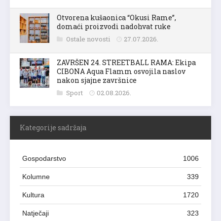
Otvorena kušaonica “Okusi Rame”,
domaći proizvodi nadohvat ruke
Ostale novosti
27.07.2026.
ZAVRŠEN 24. STREETBALL RAMA: Ekipa
CIBONA Aqua Flamm osvojila naslov
nakon sjajne završnice
Sport
02.08.2026.
Kategorije sadržaja
Gospodarstvo
1006
Kolumne
339
Kultura
1720
Natječaji
323