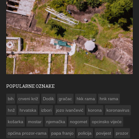
POPULARNE OZNAKE
ČE
bih
crveni križ
Dodik
gračac
hkk rama
hnk rama


hnž
hrvatska
izbori
jozo ivančević
korona
koronavirus
košarka
mostar
njemačka
nogomet
opcinsko vijeće
općina prozor-rama
papa franjo
policija
povijest
prozor