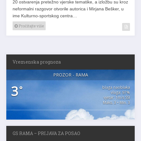
20 ostvarenja pretežno vjerske tematike, a izložbu su kroz
neformalni razgovor otvorile autorica i Mirjana Bešker, u
ime Kulturno-sportskog centra…
Pročitajte više
Vremenska prognoza
PROZOR - RAMA
3
°
blaga naoblaka
vlaga: 97%
vjetar: 1m/s SSI
Maks. 3 • Min. 3
GS RAMA – PRIJAVA ZA POSAO