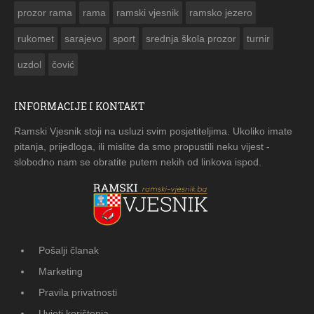
prozor rama
rama
ramski vjesnik
ramsko jezero
rukomet
sarajevo
sport
srednja škola prozor
turnir
uzdol
čović
INFORMACIJE I KONTAKT
Ramski Vjesnik stoji na usluzi svim posjetiteljima. Ukoliko imate
pitanja, prijedloga, ili mislite da smo propustili neku vijest -
slobodno nam se obratite putem nekih od linkova ispod.
Pošalji članak
Marketing
Pravila privatnosti
Uvjeti korištenja