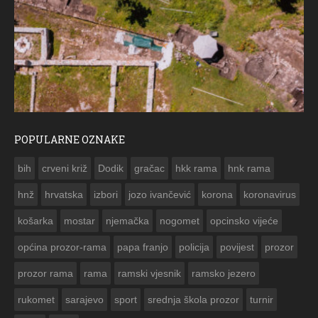
POPULARNE OZNAKE
ČE
bih
crveni križ
Dodik
gračac
hkk rama
hnk rama


hnž
hrvatska
izbori
jozo ivančević
korona
koronavirus
košarka
mostar
njemačka
nogomet
opcinsko vijeće
općina prozor-rama
papa franjo
policija
povijest
prozor
prozor rama
rama
ramski vjesnik
ramsko jezero
rukomet
sarajevo
sport
srednja škola prozor
turnir