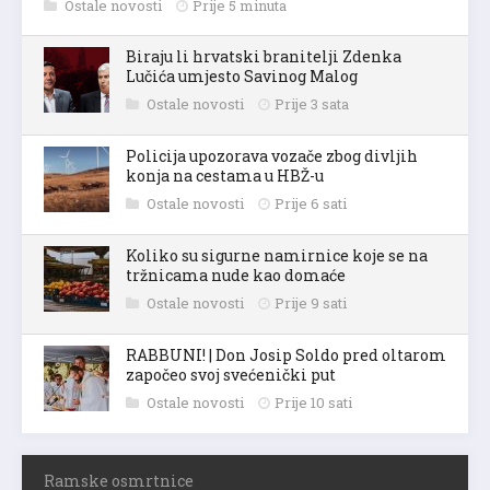
Ostale novosti
Prije 5 minuta
Biraju li hrvatski branitelji Zdenka
Lučića umjesto Savinog Malog
Ostale novosti
Prije 3 sata
Policija upozorava vozače zbog divljih
konja na cestama u HBŽ-u
Ostale novosti
Prije 6 sati
Koliko su sigurne namirnice koje se na
tržnicama nude kao domaće
Ostale novosti
Prije 9 sati
RABBUNI! | Don Josip Soldo pred oltarom
započeo svoj svećenički put
Ostale novosti
Prije 10 sati
Ramske osmrtnice