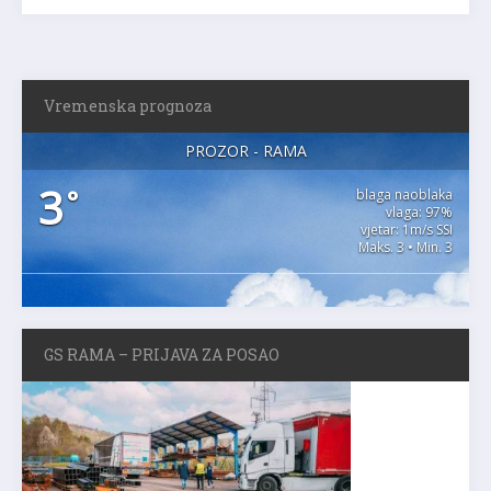
Vremenska prognoza
PROZOR - RAMA
3
°
blaga naoblaka
vlaga: 97%
vjetar: 1m/s SSI
Maks. 3 • Min. 3
GS RAMA – PRIJAVA ZA POSAO