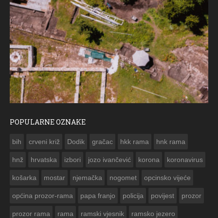
POPULARNE OZNAKE
ČE
bih
crveni križ
Dodik
gračac
hkk rama
hnk rama


hnž
hrvatska
izbori
jozo ivančević
korona
koronavirus
košarka
mostar
njemačka
nogomet
opcinsko vijeće
općina prozor-rama
papa franjo
policija
povijest
prozor
prozor rama
rama
ramski vjesnik
ramsko jezero