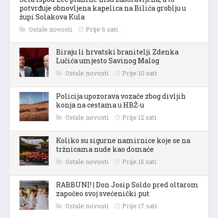
potvrđuje obnovljena kapelica na Bilića groblju u
župi Solakova Kula
Ostale novosti
Prije 6 sati
Biraju li hrvatski branitelji Zdenka
Lučića umjesto Savinog Malog
Ostale novosti
Prije 10 sati
Policija upozorava vozače zbog divljih
konja na cestama u HBŽ-u
Ostale novosti
Prije 12 sati
Koliko su sigurne namirnice koje se na
tržnicama nude kao domaće
Ostale novosti
Prije 15 sati
RABBUNI! | Don Josip Soldo pred oltarom
započeo svoj svećenički put
Ostale novosti
Prije 17 sati