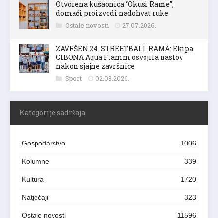
Otvorena kušaonica “Okusi Rame”,
domaći proizvodi nadohvat ruke
Ostale novosti
27.07.2026.
ZAVRŠEN 24. STREETBALL RAMA: Ekipa
CIBONA Aqua Flamm osvojila naslov
nakon sjajne završnice
Sport
02.08.2026.
Kategorije sadržaja
Gospodarstvo
1006
Kolumne
339
Kultura
1720
Natječaji
323
Ostale novosti
11596