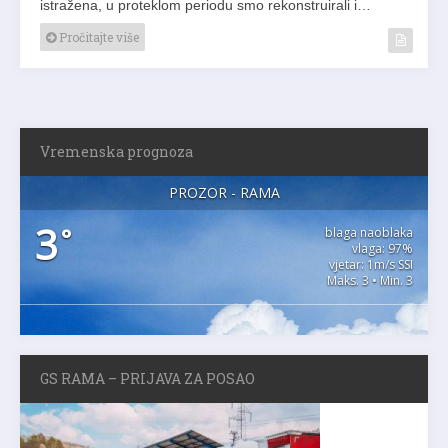
istražena, u proteklom periodu smo rekonstruirali i…
Pročitajte više
Vremenska prognoza
PROZOR - RAMA
3
°
blaga naoblaka
vlaga: 97%
vjetar: 1m/s SSI
Maks. 3 • Min. 3
GS RAMA – PRIJAVA ZA POSAO