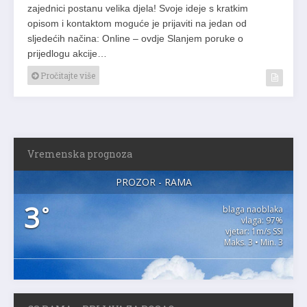
zajednici postanu velika djela! Svoje ideje s kratkim
opisom i kontaktom moguće je prijaviti na jedan od
sljedećih načina: Online – ovdje Slanjem poruke o
prijedlogu akcije…
Pročitajte više
Vremenska prognoza
PROZOR - RAMA
3
°
blaga naoblaka
vlaga: 97%
vjetar: 1m/s SSI
Maks. 3 • Min. 3