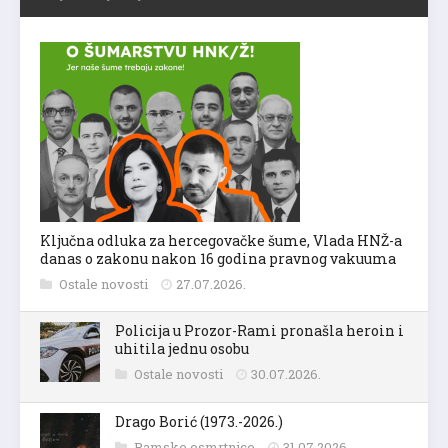
Ključna odluka za hercegovačke šume, Vlada HNŽ-a
danas o zakonu nakon 16 godina pravnog vakuuma
Ostale novosti
27.07.2026.
Policija u Prozor-Rami pronašla heroin i
uhitila jednu osobu
Ostale novosti
30.07.2026.
Drago Borić (1973.-2026.)
Ramske osmrtnice
31.07.2026.