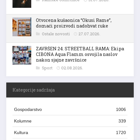
Otvorena kušaonica “Okusi Rame”,
domaći proizvodi nadohvat ruke
Ostale novosti
27.07.2026.
ZAVRŠEN 24. STREETBALL RAMA: Ekipa
CIBONA Aqua Flamm osvojila naslov
nakon sjajne završnice
Sport
02.08.2026.
Kategorije sadržaja
Gospodarstvo
1006
Kolumne
339
Kultura
1720