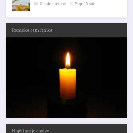
Ostale novosti
Prije 13 sati
Ramske osmrtnice
Najčitanije objave