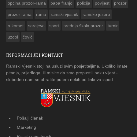
općina prozor-rama
papa franjo
policija
povijest
prozor
prozor rama
rama
ramski vjesnik
ramsko jezero
rukomet
sarajevo
sport
srednja škola prozor
turnir
uzdol
čović
INFORMACIJE I KONTAKT
Ramski Vjesnik stoji na usluzi svim posjetiteljima. Ukoliko imate
pitanja, prijedloga, ili mislite da smo propustili neku vijest -
slobodno nam se obratite putem nekih od linkova ispod.
Pošalji članak
Marketing
Pravila privatnosti