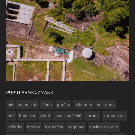
POPULARNE OZNAKE
ČE
bih
crveni križ
Dodik
gračac
hkk rama
hnk rama


hnž
hrvatska
izbori
jozo ivančević
korona
koronavirus
košarka
mostar
njemačka
nogomet
opcinsko vijeće