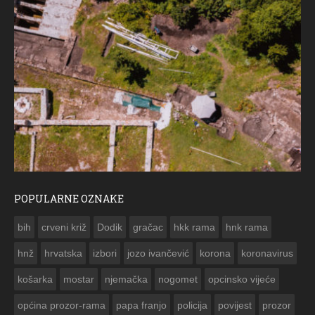
POPULARNE OZNAKE
ČE
bih
crveni križ
Dodik
gračac
hkk rama
hnk rama


hnž
hrvatska
izbori
jozo ivančević
korona
koronavirus
košarka
mostar
njemačka
nogomet
opcinsko vijeće
općina prozor-rama
papa franjo
policija
povijest
prozor