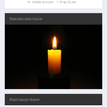
Ostale novosti
Prije 21 sat
Ramske osmrtnice
Najčitanije objave