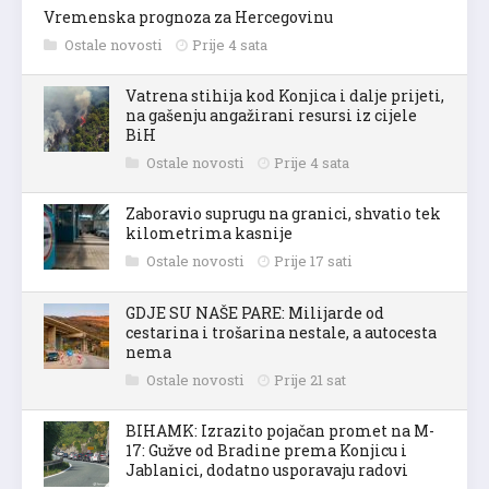
Vremenska prognoza za Hercegovinu
Ostale novosti
Prije 4 sata
Vatrena stihija kod Konjica i dalje prijeti,
na gašenju angažirani resursi iz cijele
BiH
Ostale novosti
Prije 4 sata
Zaboravio suprugu na granici, shvatio tek
kilometrima kasnije
Ostale novosti
Prije 17 sati
GDJE SU NAŠE PARE: Milijarde od
cestarina i trošarina nestale, a autocesta
nema
Ostale novosti
Prije 21 sat
BIHAMK: Izrazito pojačan promet na M-
17: Gužve od Bradine prema Konjicu i
Jablanici, dodatno usporavaju radovi