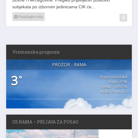
subjekata po izbornim jedinicama CIK će…
Pročitajte više
Vremenska prognoza
PROZOR - RAMA
3
°
blaga naoblaka
vlaga: 97%
vjetar: 1m/s SSI
Maks. 3 • Min. 3
GS RAMA – PRIJAVA ZA POSAO