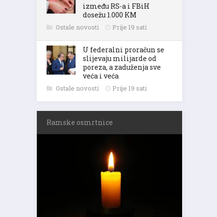
između RS-a i FBiH
dosežu 1.000 KM
Ostale novosti
Prije 19 sati
U federalni proračun se
slijevaju milijarde od
poreza, a zaduženja sve
veća i veća
Ostale novosti
Prije 19 sati
Ramske osmrtnice