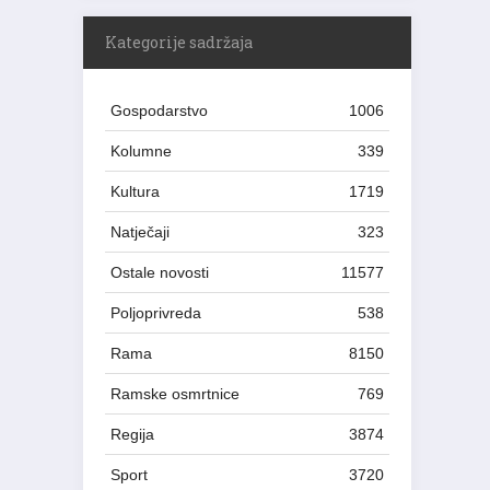
Kategorije sadržaja
Gospodarstvo
1006
Kolumne
339
Kultura
1719
Natječaji
323
Ostale novosti
11577
Poljoprivreda
538
Rama
8150
Ramske osmrtnice
769
Regija
3874
Sport
3720