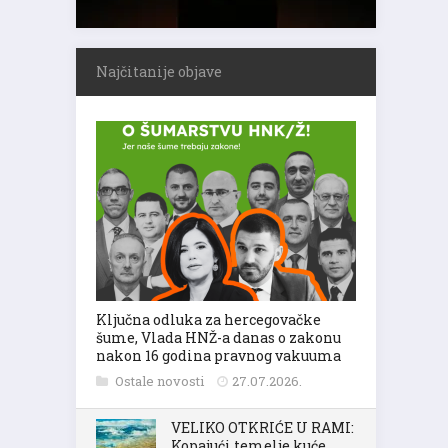
Najčitanije objave
Ključna odluka za hercegovačke
šume, Vlada HNŽ-a danas o zakonu
nakon 16 godina pravnog vakuuma
Ostale novosti
27.07.2026.
VELIKO OTKRIĆE U RAMI:
Kopajući temelje kuće,