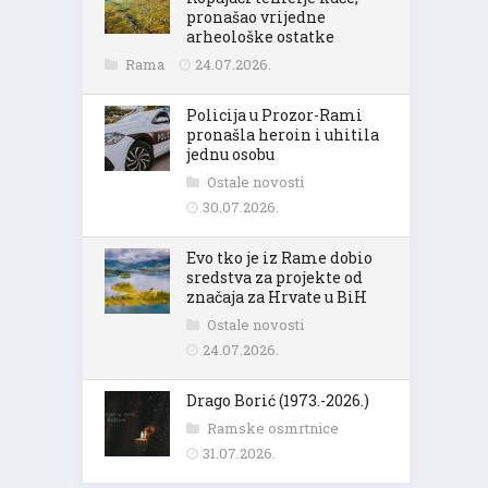
pronašao vrijedne
arheološke ostatke
Rama
24.07.2026.
Policija u Prozor-Rami
pronašla heroin i uhitila
jednu osobu
Ostale novosti
30.07.2026.
Evo tko je iz Rame dobio
sredstva za projekte od
značaja za Hrvate u BiH
Ostale novosti
24.07.2026.
Drago Borić (1973.-2026.)
Ramske osmrtnice
31.07.2026.