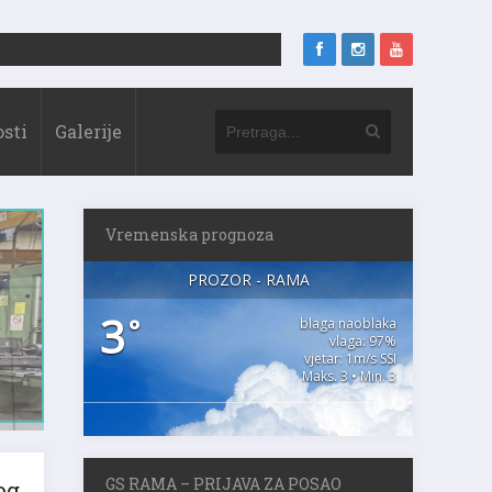
sti
Galerije
Vremenska prognoza
PROZOR - RAMA
3
°
blaga naoblaka
vlaga: 97%
vjetar: 1m/s SSI
Maks. 3 • Min. 3
GS RAMA – PRIJAVA ZA POSAO