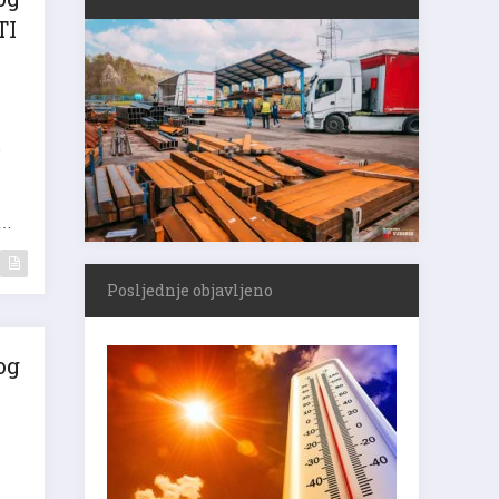
og
TI
e
e…
Posljednje objavljeno
og