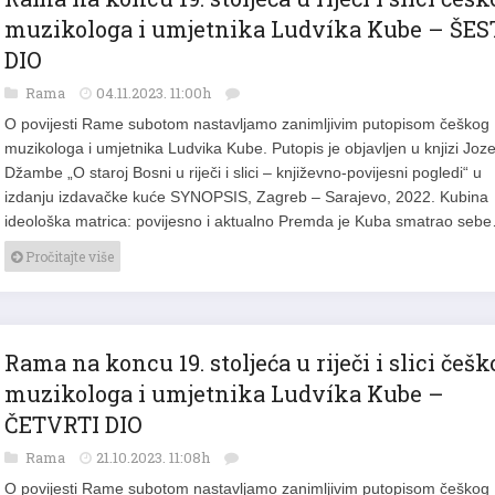
Rama na koncu 19. stoljeća u riječi i slici češk
muzikologa i umjetnika Ludvíka Kube – ŠES
DIO
Rama
04.11.2023. 11:00h
O povijesti Rame subotom nastavljamo zanimljivim putopisom češkog
muzikologa i umjetnika Ludvika Kube. Putopis je objavljen u knjizi Joz
Džambe „O staroj Bosni u riječi i slici – književno-povijesni pogledi“ u
izdanju izdavačke kuće SYNOPSIS, Zagreb – Sarajevo, 2022. Kubina
ideološka matrica: povijesno i aktualno Premda je Kuba smatrao seb
Pročitajte više
Rama na koncu 19. stoljeća u riječi i slici češk
muzikologa i umjetnika Ludvíka Kube –
ČETVRTI DIO
Rama
21.10.2023. 11:08h
O povijesti Rame subotom nastavljamo zanimljivim putopisom češkog