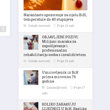
e
Narančasto upozorenje za cijelu BiH,
temperature do 40 stupnjeva
Ostale novosti
Prije 13 sati
OBJAVLJENI POZIVI:
Milijuni maraka za
zapošljavanje i
profesionalnu
rehabilitaciju osoba s invaliditetom
Ostale novosti
Prije 15 sati
Umirovljenik iz BiH
prima mirovinu 76
godina
Zanimljivosti
Prije 17
sati
KOLIKO ZARAĐUJU
LIJEČNICI U BiH: Razlike