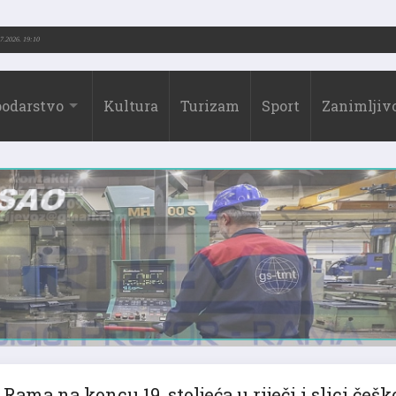
73.-2026.)
31.07.2026. 19:10
odarstvo
Kultura
Turizam
Sport
Zanimljivo