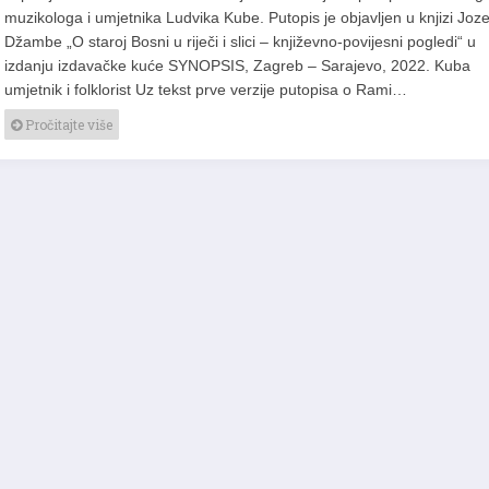
muzikologa i umjetnika Ludvika Kube. Putopis je objavljen u knjizi Joz
Džambe „O staroj Bosni u riječi i slici – književno-povijesni pogledi“ u
izdanju izdavačke kuće SYNOPSIS, Zagreb – Sarajevo, 2022. Kuba
umjetnik i folklorist Uz tekst prve verzije putopisa o Rami…
Pročitajte više