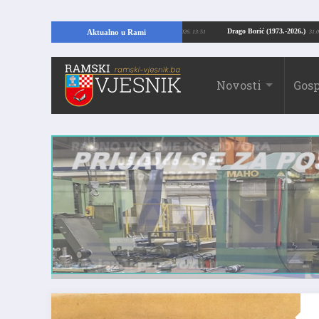
Kopajući temelje kuće, pronašao vrijedne arheološke ostatke
Drago Borić (19
Aktualno u Rami
24.07.2026. 13:51
Novosti
Gosp