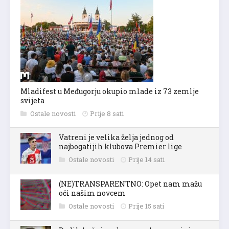
Mladifest u Međugorju okupio mlade iz 73 zemlje
svijeta
Ostale novosti
Prije 8 sati
Vatreni je velika želja jednog od
najbogatijih klubova Premier lige
Ostale novosti
Prije 14 sati
(NE)TRANSPARENTNO: Opet nam mažu
oči našim novcem
Ostale novosti
Prije 15 sati
Dodik kažnjen zbog rane kampanje i