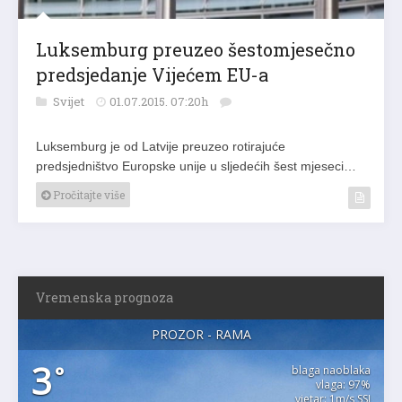
Luksemburg preuzeo šestomjesečno
predsjedanje Vijećem EU-a
Svijet
01.07.2015. 07:20h
Luksemburg je od Latvije preuzeo rotirajuće
predsjedništvo Europske unije u sljedećih šest mjeseci…
Pročitajte više
Vremenska prognoza
PROZOR - RAMA
3
°
blaga naoblaka
vlaga: 97%
vjetar: 1m/s SSI