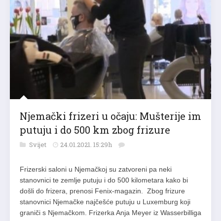
Njemački frizeri u očaju: Mušterije im
putuju i do 500 km zbog frizure
Svijet
24.01.2021. 15:29h
Frizerski saloni u Njemačkoj su zatvoreni pa neki
stanovnici te zemlje putuju i do 500 kilometara kako bi
došli do frizera, prenosi Fenix-magazin. Zbog frizure
stanovnici Njemačke najčešće putuju u Luxemburg koji
graniči s Njemačkom. Frizerka Anja Meyer iz Wasserbilliga
u istočnom Luxemburgu je za njemački RTL otkrila kako je