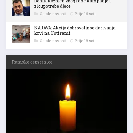
zloupotrebe djece
Ostale novosti
Prije 16 sati
NAJAVA: Akcija dobrovoljnog darivanja
krvi na Ustirami
Ostale novosti
Prije 18 sati
Ramske osmrtnice