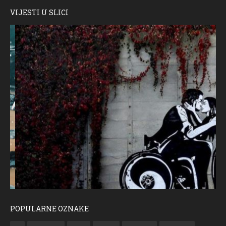
VIJESTI U SLICI
POPULARNE OZNAKE
Međunarodni dan osoba s invaliditetom
FO