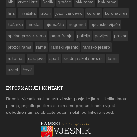
bih
crveni križ
Dodik
gračac
hkk rama
hnk rama


hnž
hrvatska
izbori
jozo ivančević
korona
koronavirus
košarka
mostar
njemačka
nogomet
opcinsko vijeće
općina prozor-rama
papa franjo
policija
povijest
prozor
prozor rama
rama
ramski vjesnik
ramsko jezero
rukomet
sarajevo
sport
srednja škola prozor
turnir
uzdol
čović
INFORMACIJE I KONTAKT
Ramski Vjesnik stoji na usluzi svim posjetiteljima. Ukoliko imate
pitanja, prijedloga, ili mislite da smo propustili neku vijest -
slobodno nam se obratite putem nekih od linkova ispod.