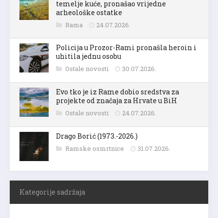
temelje kuće, pronašao vrijedne
arheološke ostatke
Rama
24.07.2026.
Policija u Prozor-Rami pronašla heroin i
uhitila jednu osobu
Ostale novosti
30.07.2026.
Evo tko je iz Rame dobio sredstva za
projekte od značaja za Hrvate u BiH
Ostale novosti
24.07.2026.
Drago Borić (1973.-2026.)
Ramske osmrtnice
31.07.2026.
Kategorije sadržaja