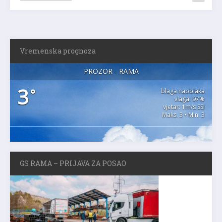
Vremenska prognoza
PROZOR - RAMA
3
°
blaga naoblaka
vlaga: 97%
vjetar: 1m/s SSI
Maks. 3 • Min. 3
GS RAMA – PRIJAVA ZA POSAO