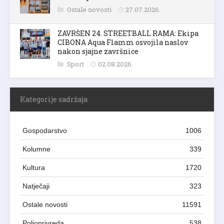
Ostale novosti
27.07.2026.
ZAVRŠEN 24. STREETBALL RAMA: Ekipa
CIBONA Aqua Flamm osvojila naslov
nakon sjajne završnice
Sport
02.08.2026.
Kategorije sadržaja
Gospodarstvo
1006
Kolumne
339
Kultura
1720
Natječaji
323
Ostale novosti
11591
Poljoprivreda
538