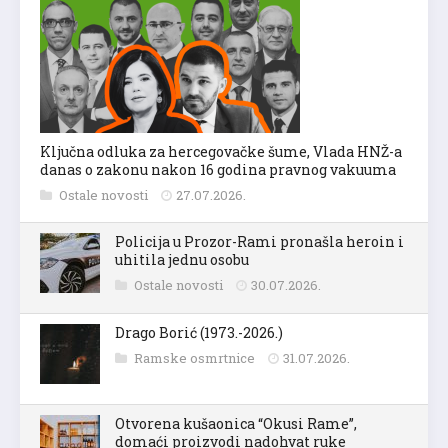
Ključna odluka za hercegovačke šume, Vlada HNŽ-a
danas o zakonu nakon 16 godina pravnog vakuuma
Ostale novosti
27.07.2026.
Policija u Prozor-Rami pronašla heroin i
uhitila jednu osobu
Ostale novosti
30.07.2026.
Drago Borić (1973.-2026.)
Ramske osmrtnice
31.07.2026.
Otvorena kušaonica “Okusi Rame”,
domaći proizvodi nadohvat ruke