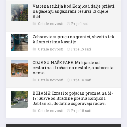
Vatrena stihija kod Konjica i dalje prijeti,
na gašenju angažirani resursi iz cijele
BiH
Ostale novosti
Prije 1 sat
Zaboravio suprugu na granici, shvatio tek
kilometrima kasnije
Ostale novosti
Prije 15 sati
GDJE SU NAŠE PARE: Milijarde od
cestarina i trošarina nestale, a autocesta
nema
Ostale novosti
Prije 18 sati
BIHAMK: Izrazito pojačan promet na M-
17: Gužve od Bradine prema Konjicu i
Jablanici, dodatno usporavaju radovi
Ostale novosti
Prije 18 sati