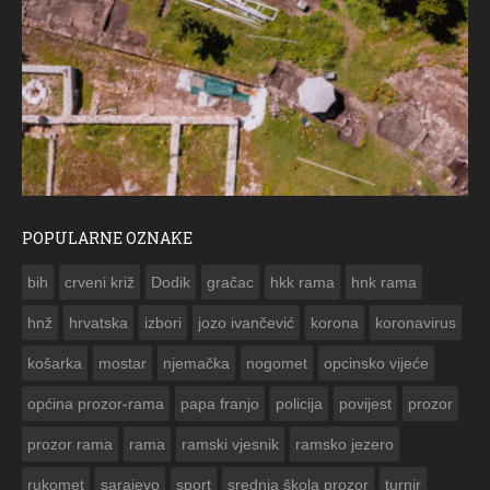
POPULARNE OZNAKE
ČE
bih
crveni križ
Dodik
gračac
hkk rama
hnk rama


hnž
hrvatska
izbori
jozo ivančević
korona
koronavirus
košarka
mostar
njemačka
nogomet
opcinsko vijeće
općina prozor-rama
papa franjo
policija
povijest
prozor
prozor rama
rama
ramski vjesnik
ramsko jezero
rukomet
sarajevo
sport
srednja škola prozor
turnir