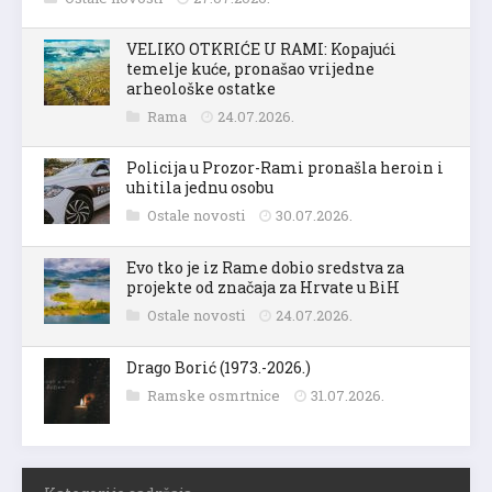
VELIKO OTKRIĆE U RAMI: Kopajući
temelje kuće, pronašao vrijedne
arheološke ostatke
Rama
24.07.2026.
Policija u Prozor-Rami pronašla heroin i
uhitila jednu osobu
Ostale novosti
30.07.2026.
Evo tko je iz Rame dobio sredstva za
projekte od značaja za Hrvate u BiH
Ostale novosti
24.07.2026.
Drago Borić (1973.-2026.)
Ramske osmrtnice
31.07.2026.