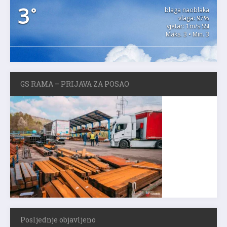
3
°
blaga naoblaka
vlaga: 97%
vjetar: 1m/s SSI
Maks. 3 • Min. 3
GS RAMA – PRIJAVA ZA POSAO
Posljednje objavljeno