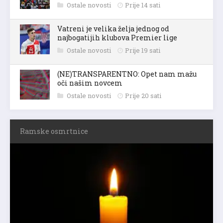
Ostale novosti
Prije 14 sati
Vatreni je velika želja jednog od
najbogatijih klubova Premier lige
Ostale novosti
Prije 19 sati
(NE)TRANSPARENTNO: Opet nam mažu
oči našim novcem
Ostale novosti
Prije 20 sati
Ramske osmrtnice