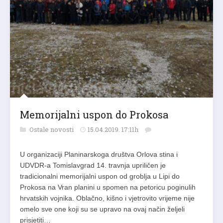
Memorijalni uspon do Prokosa
Ostale novosti
15.04.2019. 17:11h
U organizaciji Planinarskoga društva Orlova stina i
UDVDR-a Tomislavgrad 14. travnja upriličen je
tradicionalni memorijalni uspon od groblja u Lipi do
Prokosa na Vran planini u spomen na petoricu poginulih
hrvatskih vojnika. Oblačno, kišno i vjetrovito vrijeme nije
omelo sve one koji su se upravo na ovaj način željeli
prisjetiti…