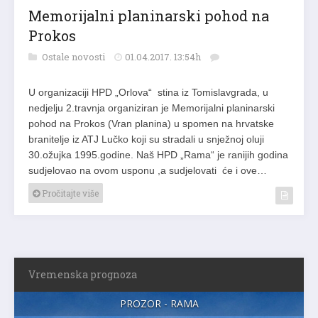
Memorijalni planinarski pohod na
Prokos
Ostale novosti
01.04.2017. 13:54h
U organizaciji HPD „Orlova“ stina iz Tomislavgrada, u
nedjelju 2.travnja organiziran je Memorijalni planinarski
pohod na Prokos (Vran planina) u spomen na hrvatske
branitelje iz ATJ Lučko koji su stradali u snježnoj oluji
30.ožujka 1995.godine. Naš HPD „Rama“ je ranijih godina
sudjelovao na ovom usponu ,a sudjelovati će i ove…
Pročitajte više
Vremenska prognoza
PROZOR - RAMA