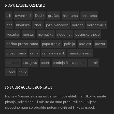
POPULARNE OZNAKE
ČESTITKA RAMSKOG VJES
bih
crveni križ
Dodik
gračac
hkk rama
hnk rama


hnž
hrvatska
izbori
jozo ivančević
korona
koronavirus
košarka
mostar
njemačka
nogomet
opcinsko vijeće
općina prozor-rama
papa franjo
policija
povijest
prozor
prozor rama
rama
ramski vjesnik
ramsko jezero
rukomet
sarajevo
sport
srednja škola prozor
turnir
uzdol
čović
INFORMACIJE I KONTAKT
Ramski Vjesnik stoji na usluzi svim posjetiteljima. Ukoliko imate
pitanja, prijedloga, ili mislite da smo propustili neku vijest -
slobodno nam se obratite putem nekih od linkova ispod.