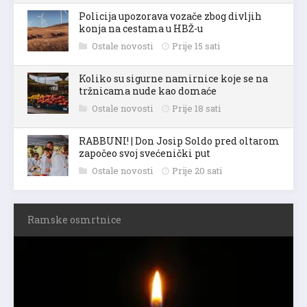
Policija upozorava vozače zbog divljih
konja na cestama u HBŽ-u
Ostale novosti
Prije 15 sati
Koliko su sigurne namirnice koje se na
tržnicama nude kao domaće
Ostale novosti
Prije 18 sati
RABBUNI! | Don Josip Soldo pred oltarom
započeo svoj svećenički put
Ostale novosti
Prije 20 sati
Ramske osmrtnice