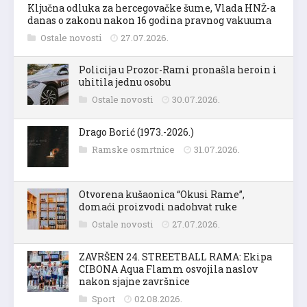
Ključna odluka za hercegovačke šume, Vlada HNŽ-a
danas o zakonu nakon 16 godina pravnog vakuuma
Ostale novosti
27.07.2026.
Policija u Prozor-Rami pronašla heroin i
uhitila jednu osobu
Ostale novosti
30.07.2026.
Drago Borić (1973.-2026.)
Ramske osmrtnice
31.07.2026.
Otvorena kušaonica “Okusi Rame”,
domaći proizvodi nadohvat ruke
Ostale novosti
27.07.2026.
ZAVRŠEN 24. STREETBALL RAMA: Ekipa
CIBONA Aqua Flamm osvojila naslov
nakon sjajne završnice
Sport
02.08.2026.