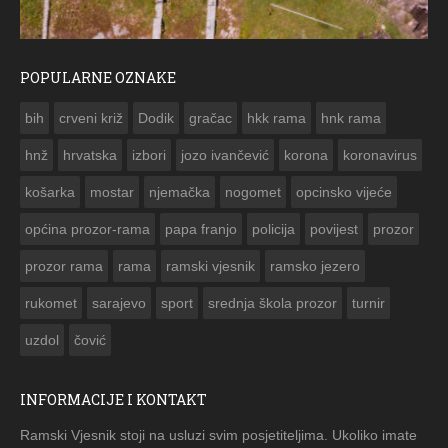
POPULARNE OZNAKE
ČESTITKA RAMSKOG VJESNIKA ZA USKRS 2023. GODI
bih
crveni križ
Dodik
gračac
hkk rama
hnk rama


hnž
hrvatska
izbori
jozo ivančević
korona
koronavirus
košarka
mostar
njemačka
nogomet
opcinsko vijeće
općina prozor-rama
papa franjo
policija
povijest
prozor
prozor rama
rama
ramski vjesnik
ramsko jezero
rukomet
sarajevo
sport
srednja škola prozor
turnir
uzdol
čović
INFORMACIJE I KONTAKT
Ramski Vjesnik stoji na usluzi svim posjetiteljima. Ukoliko imate