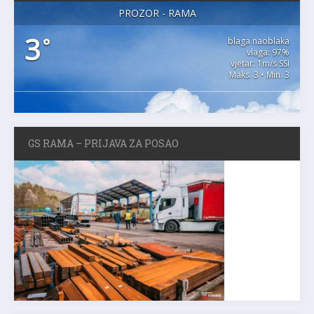
PROZOR - RAMA
3
°
blaga naoblaka
vlaga: 97%
vjetar: 1m/s SSI
Maks. 3 • Min. 3
GS RAMA – PRIJAVA ZA POSAO