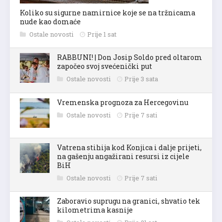
Koliko su sigurne namirnice koje se na tržnicama
nude kao domaće
Ostale novosti
Prije 1 sat
RABBUNI! | Don Josip Soldo pred oltarom
započeo svoj svećenički put
Ostale novosti
Prije 3 sata
Vremenska prognoza za Hercegovinu
Ostale novosti
Prije 7 sati
Vatrena stihija kod Konjica i dalje prijeti,
na gašenju angažirani resursi iz cijele
BiH
Ostale novosti
Prije 7 sati
Zaboravio suprugu na granici, shvatio tek
kilometrima kasnije