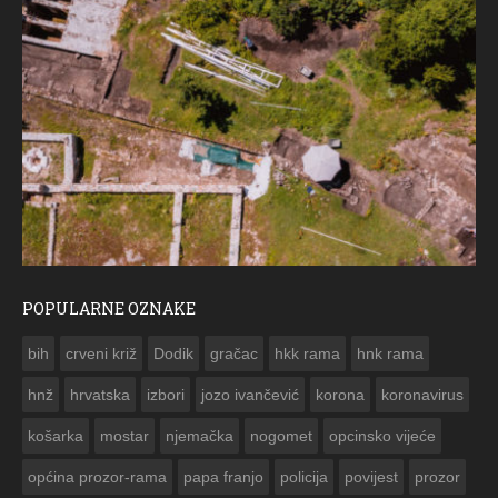
POPULARNE OZNAKE
ČE
bih
crveni križ
Dodik
gračac
hkk rama
hnk rama


hnž
hrvatska
izbori
jozo ivančević
korona
koronavirus
košarka
mostar
njemačka
nogomet
opcinsko vijeće
općina prozor-rama
papa franjo
policija
povijest
prozor