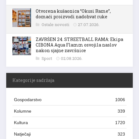
Otvorena kušaonica “Okusi Rame”,
domaći proizvodi nadohvat ruke
Ostale novosti
27.07.2026.
ZAVRŠEN 24. STREETBALL RAMA: Ekipa
CIBONA Aqua Flamm osvojila naslov
nakon sjajne završnice
Sport
02.08.2026.
Kategorije sadržaja
Gospodarstvo
1006
Kolumne
339
Kultura
1720
Natječaji
323