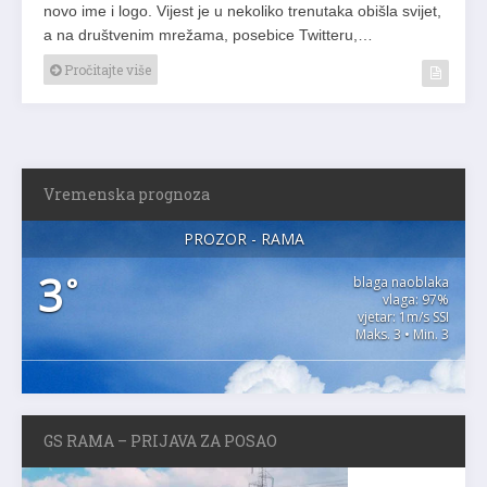
novo ime i logo. Vijest je u nekoliko trenutaka obišla svijet,
a na društvenim mrežama, posebice Twitteru,…
Pročitajte više
Vremenska prognoza
PROZOR - RAMA
3
°
blaga naoblaka
vlaga: 97%
vjetar: 1m/s SSI
Maks. 3 • Min. 3
GS RAMA – PRIJAVA ZA POSAO