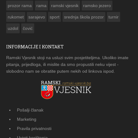
prozor rama
rama
ramski vjesnik
ramsko jezero
rukomet
sarajevo
sport
srednja škola prozor
turnir
uzdol
čović
INFORMACIJE I KONTAKT
Ramski Vjesnik stoji na usluzi svim posjetiteljima. Ukoliko imate
pitanja, prijedloga, ili mislite da smo propustili neku vijest -
slobodno nam se obratite putem nekih od linkova ispod.
Pošalji članak
Marketing
Pravila privatnosti
Uvjeti korištenja