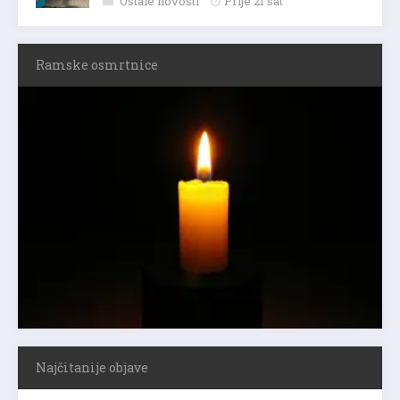
Ostale novosti
Prije 21 sat
Ramske osmrtnice
Najčitanije objave