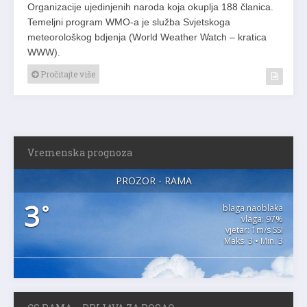
Organizacije ujedinjenih naroda koja okuplja 188 članica.
Temeljni program WMO-a je služba Svjetskoga
meteorološkog bdjenja (World Weather Watch – kratica
WWW).
Pročitajte više
Vremenska prognoza
PROZOR - RAMA
3
°
blaga naoblaka
vlaga: 97%
vjetar: 1m/s SSI
Maks. 3 • Min. 3