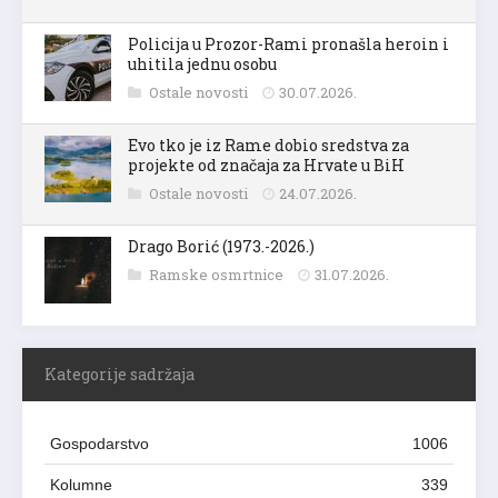
Policija u Prozor-Rami pronašla heroin i
uhitila jednu osobu
Ostale novosti
30.07.2026.
Evo tko je iz Rame dobio sredstva za
projekte od značaja za Hrvate u BiH
Ostale novosti
24.07.2026.
Drago Borić (1973.-2026.)
Ramske osmrtnice
31.07.2026.
Kategorije sadržaja
Gospodarstvo
1006
Kolumne
339