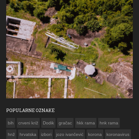
POPULARNE OZNAKE
ČE
bih
crveni križ
Dodik
gračac
hkk rama
hnk rama


hnž
hrvatska
izbori
jozo ivančević
korona
koronavirus