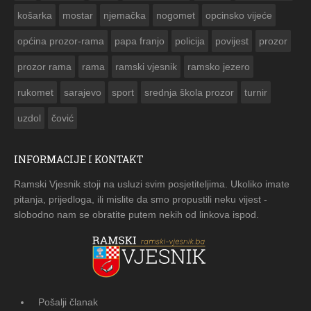
košarka
mostar
njemačka
nogomet
opcinsko vijeće
općina prozor-rama
papa franjo
policija
povijest
prozor
prozor rama
rama
ramski vjesnik
ramsko jezero
rukomet
sarajevo
sport
srednja škola prozor
turnir
uzdol
čović
INFORMACIJE I KONTAKT
Ramski Vjesnik stoji na usluzi svim posjetiteljima. Ukoliko imate
pitanja, prijedloga, ili mislite da smo propustili neku vijest -
slobodno nam se obratite putem nekih od linkova ispod.
Pošalji članak