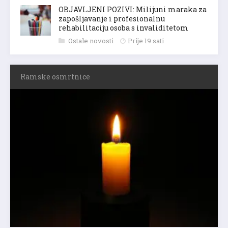
OBJAVLJENI POZIVI: Milijuni maraka za
zapošljavanje i profesionalnu
rehabilitaciju osoba s invaliditetom
Ostale novosti
Prije 19 sati
Ramske osmrtnice