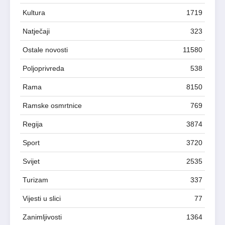
Kultura
1719
Natječaji
323
Ostale novosti
11580
Poljoprivreda
538
Rama
8150
Ramske osmrtnice
769
Regija
3874
Sport
3720
Svijet
2535
Turizam
337
Vijesti u slici
77
Zanimljivosti
1364