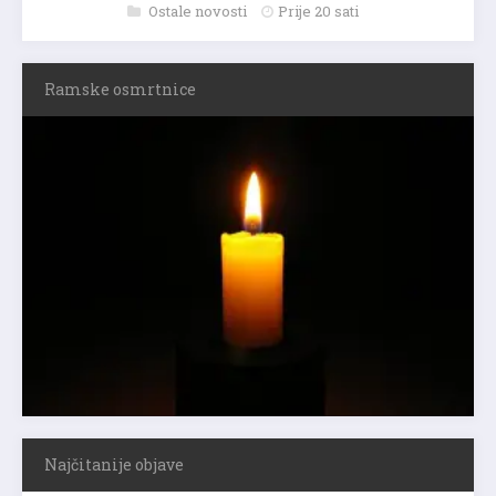
Ostale novosti
Prije 20 sati
Ramske osmrtnice
Najčitanije objave