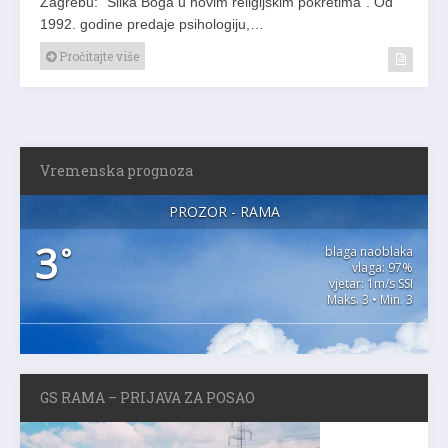
1992. godine predaje psihologiju,…
Pročitajte više
Vremenska prognoza
PROZOR - RAMA
3
°
blaga naoblaka
vlaga: 97%
vjetar: 1m/s SSI
Maks. 3 • Min. 3
GS RAMA – PRIJAVA ZA POSAO