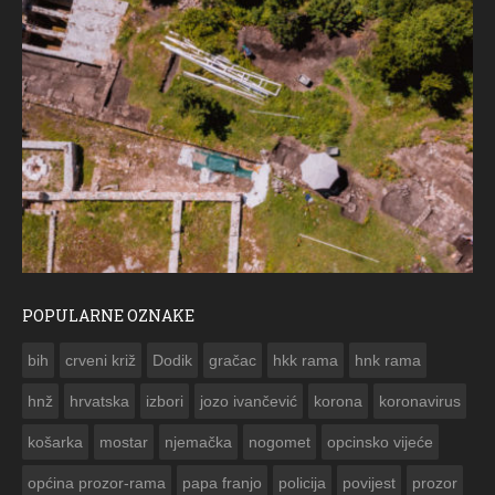
POPULARNE OZNAKE
ČE
bih
crveni križ
Dodik
gračac
hkk rama
hnk rama


hnž
hrvatska
izbori
jozo ivančević
korona
koronavirus
košarka
mostar
njemačka
nogomet
opcinsko vijeće
općina prozor-rama
papa franjo
policija
povijest
prozor