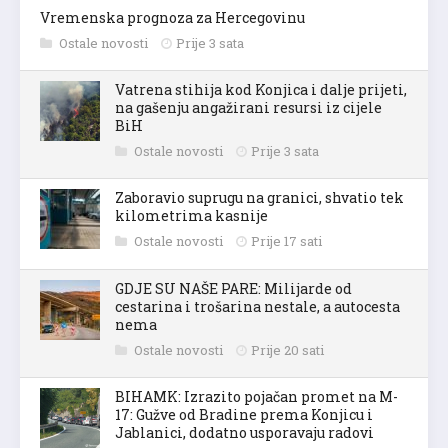
Vremenska prognoza za Hercegovinu
Ostale novosti
Prije 3 sata
Vatrena stihija kod Konjica i dalje prijeti,
na gašenju angažirani resursi iz cijele
BiH
Ostale novosti
Prije 3 sata
Zaboravio suprugu na granici, shvatio tek
kilometrima kasnije
Ostale novosti
Prije 17 sati
GDJE SU NAŠE PARE: Milijarde od
cestarina i trošarina nestale, a autocesta
nema
Ostale novosti
Prije 20 sati
BIHAMK: Izrazito pojačan promet na M-
17: Gužve od Bradine prema Konjicu i
Jablanici, dodatno usporavaju radovi