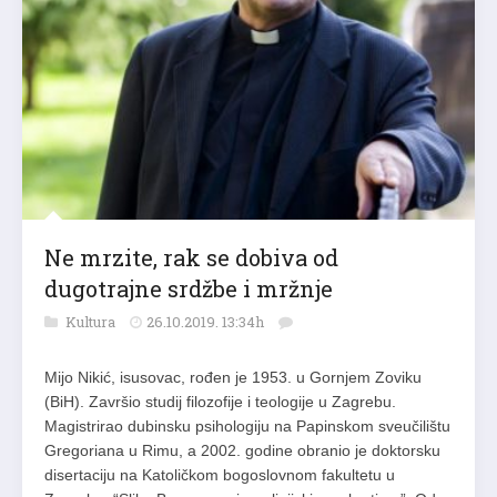
Ne mrzite, rak se dobiva od
dugotrajne srdžbe i mržnje
Kultura
26.10.2019. 13:34h
Mijo Nikić, isusovac, rođen je 1953. u Gornjem Zoviku
(BiH). Završio studij filozofije i teologije u Zagrebu.
Magistrirao dubinsku psihologiju na Papinskom sveučilištu
Gregoriana u Rimu, a 2002. godine obranio je doktorsku
disertaciju na Katoličkom bogoslovnom fakultetu u
Zagrebu: “Slika Boga u novim religijskim pokretima”. Od