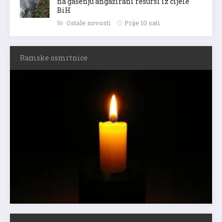
na gašenju angažirani resursi iz cijele
BiH
Ostale novosti
Prije 10 sati
Ramske osmrtnice