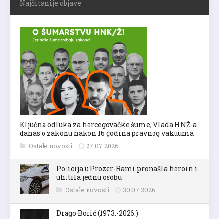
Najčitanije objave
Ključna odluka za hercegovačke šume, Vlada HNŽ-a
danas o zakonu nakon 16 godina pravnog vakuuma
Ostale novosti
27.07.2026.
Policija u Prozor-Rami pronašla heroin i
uhitila jednu osobu
Ostale novosti
30.07.2026.
Drago Borić (1973.-2026.)