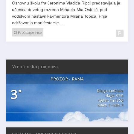
Osnovnu školu fra Jeronima Vladića Ripci predstavljala je
učenica devetog razreda Mihaela-Mia Ostojić, pod
vodstvom nastavnika-mentora Milana Topića. Prije
održavanja manifestacije…
Pročitajte više
Vremenska prognoza
PROZOR - RAMA
3
°
blaga naoblaka
vlaga: 97%
vjetar: 1m/s SSI
Maks. 3 • Min. 3