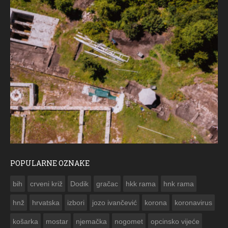
POPULARNE OZNAKE
ČE
bih
crveni križ
Dodik
gračac
hkk rama
hnk rama


hnž
hrvatska
izbori
jozo ivančević
korona
koronavirus
košarka
mostar
njemačka
nogomet
opcinsko vijeće