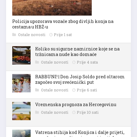
Policija upozorava vozače zbog divljih konja na
cestama u HBŽ-u
Ostale novosti
Prije 1 sat
Koliko su sigurne namirnice koje se na
tržnicama nude kao domaće
Ostale novosti
Prije 4 sata
RABBUNI! | Don Josip Soldo pred oltarom
započeo svoj svećenički put
Ostale novosti
Prije 6 sati
Vremenska prognoza za Hercegovinu
Ostale novosti
Prije 10 sati
Vatrena stihija kod Konjica i dalje prijeti,