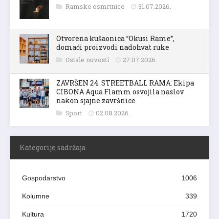
Ramske osmrtnice
31.07.2026.
Otvorena kušaonica “Okusi Rame”,
domaći proizvodi nadohvat ruke
Ostale novosti
27.07.2026.
ZAVRŠEN 24. STREETBALL RAMA: Ekipa
CIBONA Aqua Flamm osvojila naslov
nakon sjajne završnice
Sport
02.08.2026.
Kategorije sadržaja
Gospodarstvo
1006
Kolumne
339
Kultura
1720