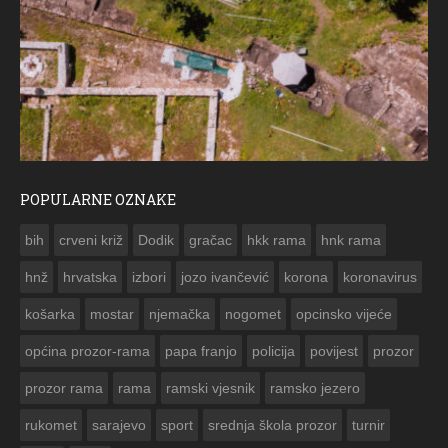
POPULARNE OZNAKE
ČE
bih
crveni križ
Dodik
gračac
hkk rama
hnk rama


hnž
hrvatska
izbori
jozo ivančević
korona
koronavirus
košarka
mostar
njemačka
nogomet
opcinsko vijeće
općina prozor-rama
papa franjo
policija
povijest
prozor
prozor rama
rama
ramski vjesnik
ramsko jezero
rukomet
sarajevo
sport
srednja škola prozor
turnir