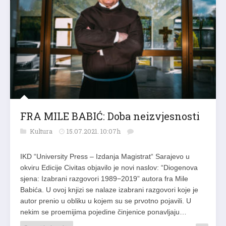
FRA MILE BABIĆ: Doba neizvjesnosti
Kultura
15.07.2021. 10:07h
IKD “University Press – Izdanja Magistrat“ Sarajevo u
okviru Edicije Civitas objavilo je novi naslov: “Diogenova
sjena: Izabrani razgovori 1989−2019” autora fra Mile
Babića. U ovoj knjizi se nalaze izabrani razgovori koje je
autor prenio u obliku u kojem su se prvotno pojavili. U
nekim se proemijima pojedine činjenice ponavljaju…