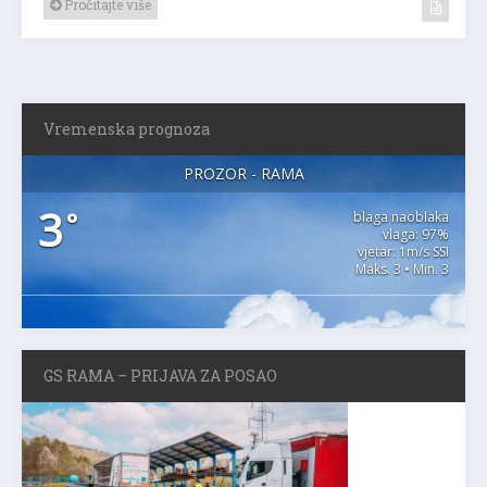
Pročitajte više
Vremenska prognoza
PROZOR - RAMA
3
°
blaga naoblaka
vlaga: 97%
vjetar: 1m/s SSI
Maks. 3 • Min. 3
GS RAMA – PRIJAVA ZA POSAO