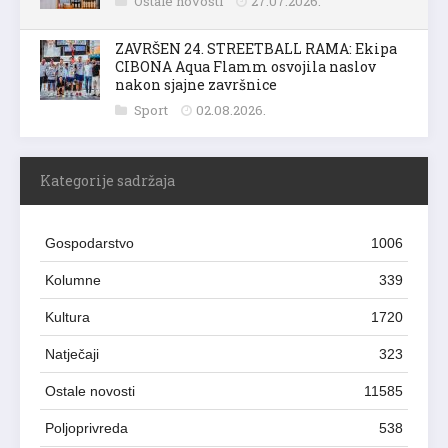
Ostale novosti
27.07.2026.
ZAVRŠEN 24. STREETBALL RAMA: Ekipa
CIBONA Aqua Flamm osvojila naslov
nakon sjajne završnice
Sport
02.08.2026.
Kategorije sadržaja
Gospodarstvo
1006
Kolumne
339
Kultura
1720
Natječaji
323
Ostale novosti
11585
Poljoprivreda
538