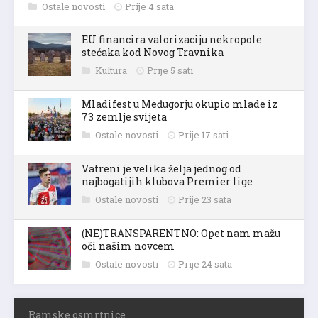
Ostale novosti
Prije 4 sata
EU financira valorizaciju nekropole
stećaka kod Novog Travnika
Kultura
Prije 5 sati
Mladifest u Međugorju okupio mlade iz
73 zemlje svijeta
Ostale novosti
Prije 17 sati
Vatreni je velika želja jednog od
najbogatijih klubova Premier lige
Ostale novosti
Prije 23 sata
(NE)TRANSPARENTNO: Opet nam mažu
oči našim novcem
Ostale novosti
Prije 24 sata
Ramske osmrtnice