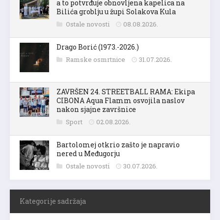
a to potvrđuje obnovljena kapelica na
Bilića groblju u župi Solakova Kula
Ostale novosti
08.08.2026.
Drago Borić (1973.-2026.)
Ramske osmrtnice
31.07.2026.
ZAVRŠEN 24. STREETBALL RAMA: Ekipa
CIBONA Aqua Flamm osvojila naslov
nakon sjajne završnice
Sport
02.08.2026.
Bartolomej otkrio zašto je napravio
nered u Međugorju
Ostale novosti
30.07.2026.
Kategorije sadržaja