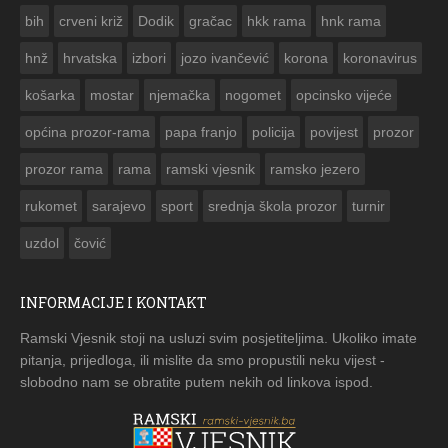
ČESTITKA RAMSKOG VJESNIKA ZA USKRS 2023. GODINE
bih
crveni križ
Dodik
gračac
hkk rama
hnk rama


hnž
hrvatska
izbori
jozo ivančević
korona
koronavirus
košarka
mostar
njemačka
nogomet
opcinsko vijeće
općina prozor-rama
papa franjo
policija
povijest
prozor
prozor rama
rama
ramski vjesnik
ramsko jezero
rukomet
sarajevo
sport
srednja škola prozor
turnir
uzdol
čović
INFORMACIJE I KONTAKT
Ramski Vjesnik stoji na usluzi svim posjetiteljima. Ukoliko imate
pitanja, prijedloga, ili mislite da smo propustili neku vijest -
slobodno nam se obratite putem nekih od linkova ispod.