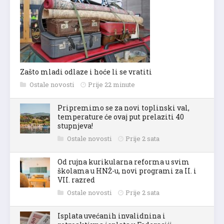
Zašto mladi odlaze i hoće li se vratiti
Ostale novosti
Prije 22 minute
Pripremimo se za novi toplinski val,
temperature će ovaj put prelaziti 40
stupnjeva!
Ostale novosti
Prije 2 sata
Od rujna kurikularna reforma u svim
školama u HNŽ-u, novi programi za II. i
VII. razred
Ostale novosti
Prije 2 sata
Isplata uvećanih invalidnina i