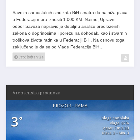
Saveza samostalnih sindikata BiH smatra da najniža plaća
u Federaciji mora iznositi 1.000 KM. Naime, Upravni
odbor Saveza napravio je detaljnu analizu predloženih
zakona o doprinosima i porezu na dohodak, kao i stvarnih
troškova života radnika u Federaciji BiH. Na osnovu toga
zaključeno je da se od Vlade Federacije BiH…
Pročitajte više
Vremenska prognoza
PROZOR - RAMA
3
°
blaga naoblaka
vlaga: 97%
vjetar: 1m/s SSI
Maks. 3 • Min. 3