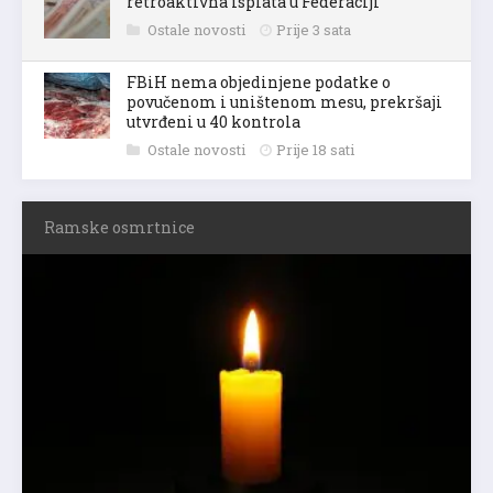
retroaktivna isplata u Federaciji
Ostale novosti
Prije 3 sata
FBiH nema objedinjene podatke o
povučenom i uništenom mesu, prekršaji
utvrđeni u 40 kontrola
Ostale novosti
Prije 18 sati
Ramske osmrtnice