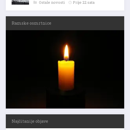
Ostale novosti
Prije 22 sata
Ramske osmrtnice
Najčitanije objave