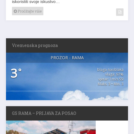
iskoristiti svoje iskustvo…
Pročitajte više
Vremenska prognoza
PROZOR - RAMA
3
°
blaga naoblaka
vlaga: 97%
vjetar: 1m/s SSI
Maks. 3 • Min. 3
GS RAMA – PRIJAVA ZA POSAO