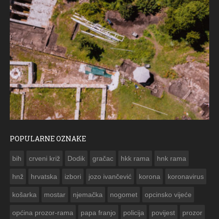
POPULARNE OZNAKE
ČE
bih
crveni križ
Dodik
gračac
hkk rama
hnk rama


hnž
hrvatska
izbori
jozo ivančević
korona
koronavirus
košarka
mostar
njemačka
nogomet
opcinsko vijeće
općina prozor-rama
papa franjo
policija
povijest
prozor