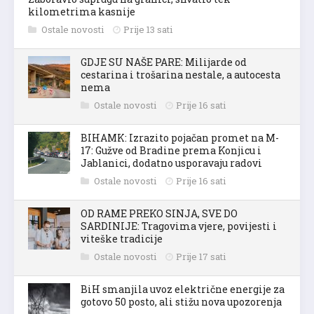
kilometrima kasnije
Ostale novosti
Prije 13 sati
GDJE SU NAŠE PARE: Milijarde od
cestarina i trošarina nestale, a autocesta
nema
Ostale novosti
Prije 16 sati
BIHAMK: Izrazito pojačan promet na M-
17: Gužve od Bradine prema Konjicu i
Jablanici, dodatno usporavaju radovi
Ostale novosti
Prije 16 sati
OD RAME PREKO SINJA, SVE DO
SARDINIJE: Tragovima vjere, povijesti i
viteške tradicije
Ostale novosti
Prije 17 sati
BiH smanjila uvoz električne energije za
gotovo 50 posto, ali stižu nova upozorenja