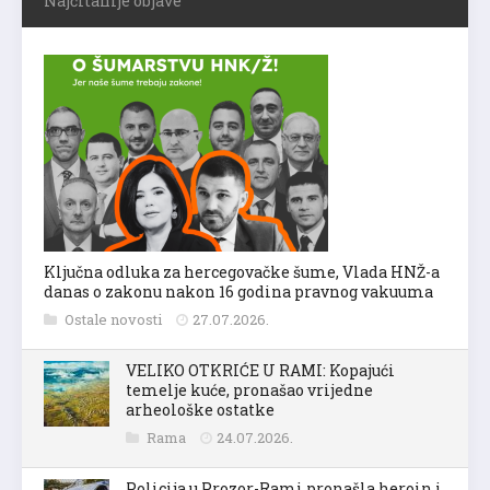
Najčitanije objave
Ključna odluka za hercegovačke šume, Vlada HNŽ-a
danas o zakonu nakon 16 godina pravnog vakuuma
Ostale novosti
27.07.2026.
VELIKO OTKRIĆE U RAMI: Kopajući
temelje kuće, pronašao vrijedne
arheološke ostatke
Rama
24.07.2026.
Policija u Prozor-Rami pronašla heroin i