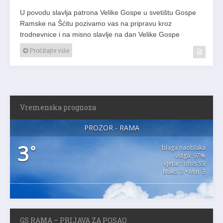
U povodu slavlja patrona Velike Gospe u svetištu Gospe
Ramske na Šćitu pozivamo vas na pripravu kroz
trodnevnice i na misno slavlje na dan Velike Gospe
Pročitajte više
Vremenska prognoza
PROZOR - RAMA
3
°
blaga naoblaka
vlaga: 97%
vjetar: 1m/s SSI
Maks. 3 • Min. 3
GS RAMA – PRIJAVA ZA POSAO