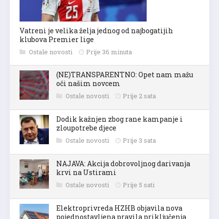
Vatreni je velika želja jednog od najbogatijih
klubova Premier lige
Ostale novosti
Prije 36 minuta
(NE)TRANSPARENTNO: Opet nam mažu
oči našim novcem
Ostale novosti
Prije 2 sata
Dodik kažnjen zbog rane kampanje i
zloupotrebe djece
Ostale novosti
Prije 3 sata
NAJAVA: Akcija dobrovoljnog darivanja
krvi na Ustirami
Ostale novosti
Prije 5 sati
Elektroprivreda HZHB objavila nova
pojednostavljena pravila priključenja