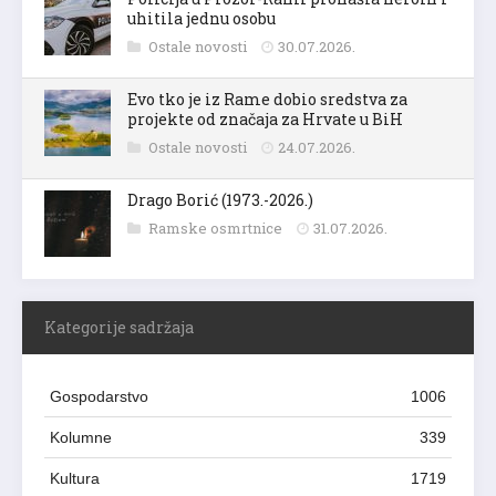
uhitila jednu osobu
Ostale novosti
30.07.2026.
Evo tko je iz Rame dobio sredstva za
projekte od značaja za Hrvate u BiH
Ostale novosti
24.07.2026.
Drago Borić (1973.-2026.)
Ramske osmrtnice
31.07.2026.
Kategorije sadržaja
Gospodarstvo
1006
Kolumne
339
Kultura
1719