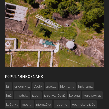
POPULARNE OZNAKE
ČESTITKA RAMSKOG VJESNIKA ZA USKRS 2023. GODINE
bih
crveni križ
Dodik
gračac
hkk rama
hnk rama


hnž
hrvatska
izbori
jozo ivančević
korona
koronavirus
košarka
mostar
njemačka
nogomet
opcinsko vijeće