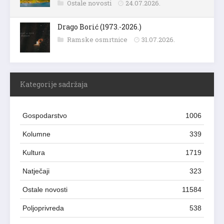
Ostale novosti
24.07.2026.
Drago Borić (1973.-2026.)
Ramske osmrtnice
31.07.2026.
Kategorije sadržaja
Gospodarstvo
1006
Kolumne
339
Kultura
1719
Natječaji
323
Ostale novosti
11584
Poljoprivreda
538