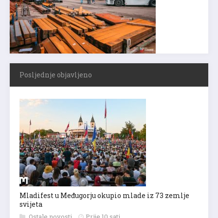
Posljednje objavljeno
Mladifest u Međugorju okupio mlade iz 73 zemlje
svijeta
Ostale novosti
Prije 10 sati