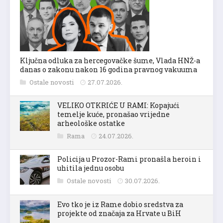
Ključna odluka za hercegovačke šume, Vlada HNŽ-a
danas o zakonu nakon 16 godina pravnog vakuuma
Ostale novosti
27.07.2026.
VELIKO OTKRIĆE U RAMI: Kopajući
temelje kuće, pronašao vrijedne
arheološke ostatke
Rama
24.07.2026.
Policija u Prozor-Rami pronašla heroin i
uhitila jednu osobu
Ostale novosti
30.07.2026.
Evo tko je iz Rame dobio sredstva za
projekte od značaja za Hrvate u BiH