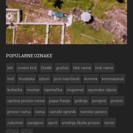
POPULARNE OZNAKE
ČE
bih
crveni križ
Dodik
gračac
hkk rama
hnk rama


hnž
hrvatska
izbori
jozo ivančević
korona
koronavirus
košarka
mostar
njemačka
nogomet
opcinsko vijeće
općina prozor-rama
papa franjo
policija
povijest
prozor
prozor rama
rama
ramski vjesnik
ramsko jezero
rukomet
sarajevo
sport
srednja škola prozor
turnir