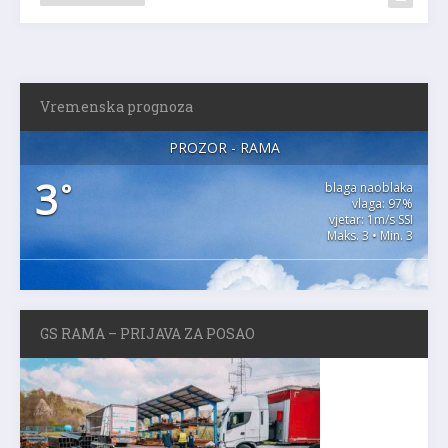
Vremenska prognoza
PROZOR - RAMA
3
°
blaga naoblaka
vlaga: 97%
vjetar: 1m/s SSI
Maks. 3 • Min. 3
GS RAMA – PRIJAVA ZA POSAO