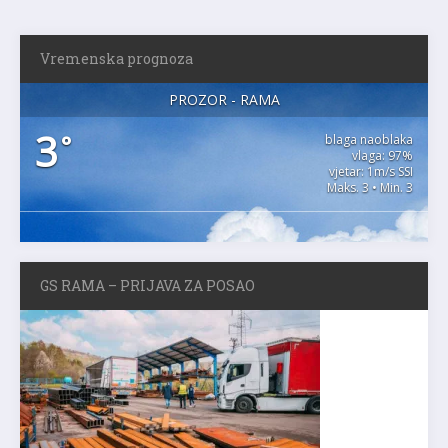
Vremenska prognoza
PROZOR - RAMA
3
°
blaga naoblaka
vlaga: 97%
vjetar: 1m/s SSI
Maks. 3 • Min. 3
GS RAMA – PRIJAVA ZA POSAO