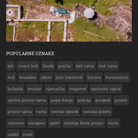
POPULARNE OZNAKE
ČE
bih
crveni križ
Dodik
gračac
hkk rama
hnk rama


hnž
hrvatska
izbori
jozo ivančević
korona
koronavirus
košarka
mostar
njemačka
nogomet
opcinsko vijeće
općina prozor-rama
papa franjo
policija
povijest
prozor
prozor rama
rama
ramski vjesnik
ramsko jezero
rukomet
sarajevo
sport
srednja škola prozor
turnir
uzdol
čović