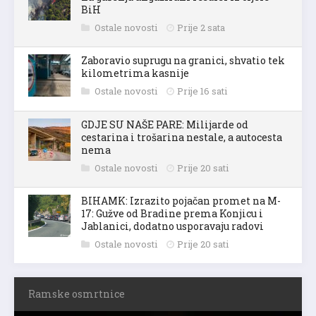
BiH
Ostale novosti
Prije 2 sata
Zaboravio suprugu na granici, shvatio tek
kilometrima kasnije
Ostale novosti
Prije 16 sati
GDJE SU NAŠE PARE: Milijarde od
cestarina i trošarina nestale, a autocesta
nema
Ostale novosti
Prije 20 sati
BIHAMK: Izrazito pojačan promet na M-
17: Gužve od Bradine prema Konjicu i
Jablanici, dodatno usporavaju radovi
Ostale novosti
Prije 20 sati
Ramske osmrtnice