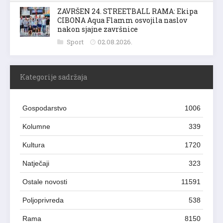
ZAVRŠEN 24. STREETBALL RAMA: Ekipa
CIBONA Aqua Flamm osvojila naslov
nakon sjajne završnice
Sport
02.08.2026.
Kategorije sadržaja
Gospodarstvo
1006
Kolumne
339
Kultura
1720
Natječaji
323
Ostale novosti
11591
Poljoprivreda
538
Rama
8150