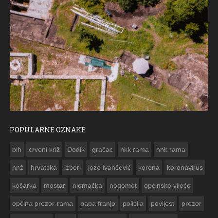
POPULARNE OZNAKE
ČE
bih
crveni križ
Dodik
gračac
hkk rama
hnk rama


hnž
hrvatska
izbori
jozo ivančević
korona
koronavirus
košarka
mostar
njemačka
nogomet
opcinsko vijeće
općina prozor-rama
papa franjo
policija
povijest
prozor