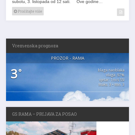
subotu, 3. listopada od 12 sati. Ove godine…
Pročitajte više
Vremenska prognoza
PROZOR - RAMA
3
°
blaga naoblaka
vlaga: 97%
vjetar: 1m/s SSI
Maks. 3 • Min. 3
GS RAMA – PRIJAVA ZA POSAO