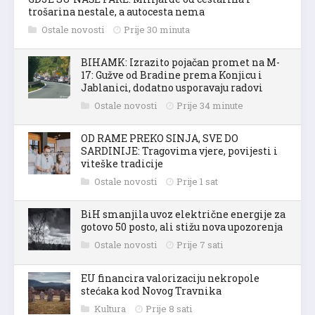
trošarina nestale, a autocesta nema
Ostale novosti
Prije 30 minuta
BIHAMK: Izrazito pojačan promet na M-
17: Gužve od Bradine prema Konjicu i
Jablanici, dodatno usporavaju radovi
Ostale novosti
Prije 34 minute
OD RAME PREKO SINJA, SVE DO
SARDINIJE: Tragovima vjere, povijesti i
viteške tradicije
Ostale novosti
Prije 1 sat
BiH smanjila uvoz električne energije za
gotovo 50 posto, ali stižu nova upozorenja
Ostale novosti
Prije 7 sati
EU financira valorizaciju nekropole
stećaka kod Novog Travnika
Kultura
Prije 8 sati