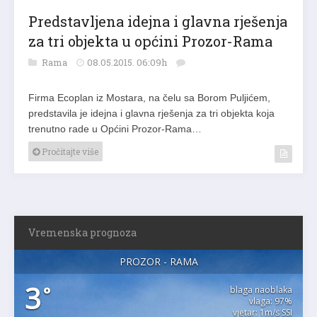
Predstavljena idejna i glavna rješenja
za tri objekta u općini Prozor-Rama
Rama
08.05.2015. 06:09h
Firma Ecoplan iz Mostara, na čelu sa Borom Puljićem,
predstavila je idejna i glavna rješenja za tri objekta koja
trenutno rade u Općini Prozor-Rama…
Pročitajte više
Vremenska prognoza
PROZOR - RAMA
3
°
blaga naoblaka
vlaga: 97%
vjetar: 1m/s SSI