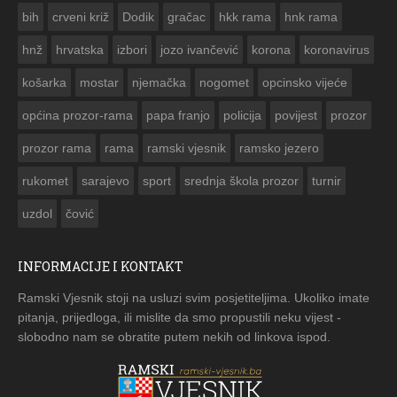
ČESTITKA RAMSKOG VJESNIKA ZA USKRS 2023. GODINE
bih
crveni križ
Dodik
gračac
hkk rama
hnk rama


hnž
hrvatska
izbori
jozo ivančević
korona
koronavirus
košarka
mostar
njemačka
nogomet
opcinsko vijeće
općina prozor-rama
papa franjo
policija
povijest
prozor
prozor rama
rama
ramski vjesnik
ramsko jezero
rukomet
sarajevo
sport
srednja škola prozor
turnir
uzdol
čović
INFORMACIJE I KONTAKT
Ramski Vjesnik stoji na usluzi svim posjetiteljima. Ukoliko imate
pitanja, prijedloga, ili mislite da smo propustili neku vijest -
slobodno nam se obratite putem nekih od linkova ispod.