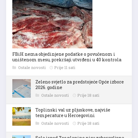
FBiH nema objedinjene podatke o povučenom i
uništenom mesu, prekršaji utvrđeni u 40 kontrola
Ostale novosti
Prije 11 sati
Zeleno svjetlo za predstojeće Opće izbore
2026. godine
Ostale novosti
Prije 18 sati
Toplinski val uz pljuskove, najviše
temperature u Hercegovini
Ostale novosti
Prije 18 sati
Sela ispod Zec planine nisu zaboravljena,