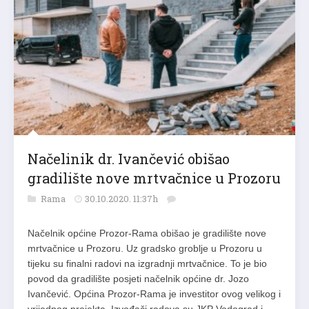
Načelinik dr. Ivančević obišao
gradilište nove mrtvačnice u Prozoru
Rama
30.10.2020. 11:37h
Načelnik općine Prozor-Rama obišao je gradilište nove
mrtvačnice u Prozoru. Uz gradsko groblje u Prozoru u
tijeku su finalni radovi na izgradnji mrtvačnice. To je bio
povod da gradilište posjeti načelnik općine dr. Jozo
Ivančević. Općina Prozor-Rama je investitor ovog velikog i
vrijednog projekta. Izvođači radova su JKP Vodograd i…