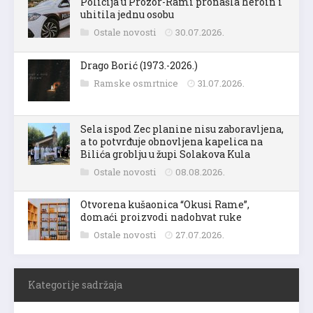
Policija u Prozor-Rami pronašla heroin i
uhitila jednu osobu
Ostale novosti
30.07.2026.
Drago Borić (1973.-2026.)
Ramske osmrtnice
31.07.2026.
Sela ispod Zec planine nisu zaboravljena,
a to potvrđuje obnovljena kapelica na
Bilića groblju u župi Solakova Kula
Ostale novosti
08.08.2026.
Otvorena kušaonica “Okusi Rame”,
domaći proizvodi nadohvat ruke
Ostale novosti
27.07.2026.
Kategorije sadržaja