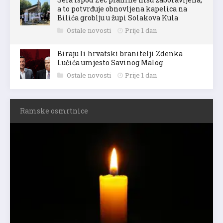
a to potvrđuje obnovljena kapelica na
Bilića groblju u župi Solakova Kula
Ostale novosti
Prije 1 dan
Biraju li hrvatski branitelji Zdenka
Lučića umjesto Savinog Malog
Ostale novosti
Prije 1 dan
Ramske osmrtnice