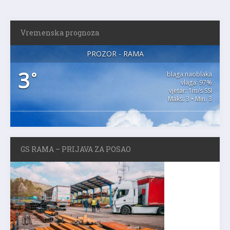
Vremenska prognoza
PROZOR - RAMA
3
°
blaga naoblaka
vlaga: 97%
vjetar: 1m/s SSI
Maks. 3 • Min. 3
GS RAMA – PRIJAVA ZA POSAO