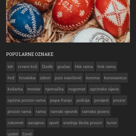
POPULARNE OZNAKE
ČESTITKA RAMSKOG VJESNIKA ZA USKRS 2023. GODINE
bih
crveni križ
Dodik
gračac
hkk rama
hnk rama


hnž
hrvatska
izbori
jozo ivančević
korona
koronavirus
košarka
mostar
njemačka
nogomet
opcinsko vijeće
općina prozor-rama
papa franjo
policija
povijest
prozor
prozor rama
rama
ramski vjesnik
ramsko jezero
rukomet
sarajevo
sport
srednja škola prozor
turnir
uzdol
čović