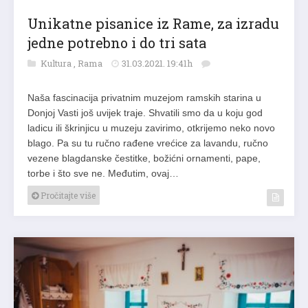
Unikatne pisanice iz Rame, za izradu
jedne potrebno i do tri sata
Kultura
,
Rama
31.03.2021. 19:41h
Naša fascinacija privatnim muzejom ramskih starina u
Donjoj Vasti još uvijek traje. Shvatili smo da u koju god
ladicu ili škrinjicu u muzeju zavirimo, otkrijemo neko novo
blago. Pa su tu ručno rađene vrećice za lavandu, ručno
vezene blagdanske čestitke, božićni ornamenti, pape,
torbe i što sve ne. Međutim, ovaj…
Pročitajte više