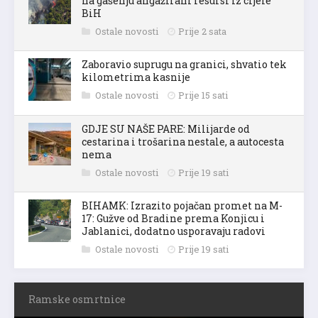
na gašenju angažirani resursi iz cijele
BiH
Ostale novosti
Prije 2 sata
Zaboravio suprugu na granici, shvatio tek
kilometrima kasnije
Ostale novosti
Prije 15 sati
GDJE SU NAŠE PARE: Milijarde od
cestarina i trošarina nestale, a autocesta
nema
Ostale novosti
Prije 19 sati
BIHAMK: Izrazito pojačan promet na M-
17: Gužve od Bradine prema Konjicu i
Jablanici, dodatno usporavaju radovi
Ostale novosti
Prije 19 sati
Ramske osmrtnice