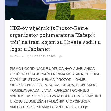
HDZ-ov vijećnik iz Prozor-Rame
organizator polumaratona “Začepi i
trči” na trasi kojom su Hrvate vodili u
logor u Jablanici
Rama
14.05.2021. 15:10h
PISMO KOORDINACIJE UDRUGA HVO-A JABLANICA,
UPUĆENO GRADO/NAČELNICIMA MOSTARA, ČITLUKA,
ČAPLJINE, STOCA, NEUMA, PROZOR – RAME,
ŠIROKOG BRIJEGA, POSUŠJA, GRUDA, LJUBUŠKOG,
TOMISLAVGRADA, LIVNA, KUPRESA I GORNJEG
VAKUFA – USKOPLJA, OTVARA BOLNU PROBLEMATIKU
U KOJU JE UMIJEŠAN I VIJEĆNIK U OPĆINSKOM
VIJEĆU PROZOR-RAMA I ČLAN HDZ-A BIH. Prije