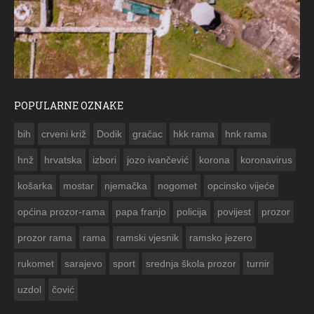
POPULARNE OZNAKE
ČESTITKA RAMS
bih
crveni križ
Dodik
gračac
hkk rama
hnk rama


hnž
hrvatska
izbori
jozo ivančević
korona
koronavirus
košarka
mostar
njemačka
nogomet
opcinsko vijeće
općina prozor-rama
papa franjo
policija
povijest
prozor
prozor rama
rama
ramski vjesnik
ramsko jezero
rukomet
sarajevo
sport
srednja škola prozor
turnir
uzdol
čović