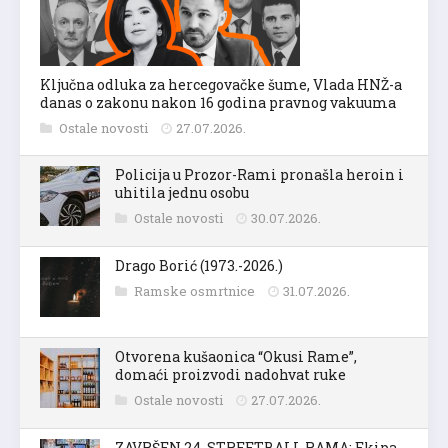
Ključna odluka za hercegovačke šume, Vlada HNŽ-a
danas o zakonu nakon 16 godina pravnog vakuuma
Ostale novosti
27.07.2026.
Policija u Prozor-Rami pronašla heroin i
uhitila jednu osobu
Ostale novosti
30.07.2026.
Drago Borić (1973.-2026.)
Ramske osmrtnice
31.07.2026.
Otvorena kušaonica “Okusi Rame”,
domaći proizvodi nadohvat ruke
Ostale novosti
27.07.2026.
ZAVRŠEN 24. STREETBALL RAMA: Ekipa