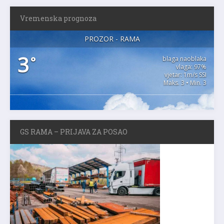
Vremenska prognoza
PROZOR - RAMA
3
°
blaga naoblaka
vlaga: 97%
vjetar: 1m/s SSI
Maks. 3 • Min. 3
GS RAMA – PRIJAVA ZA POSAO