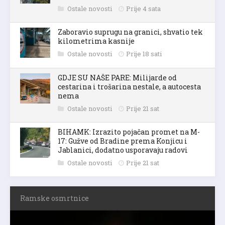
Ostale novosti
Prije 4 sata
Zaboravio suprugu na granici, shvatio tek
kilometrima kasnije
Ostale novosti
Prije 18 sati
GDJE SU NAŠE PARE: Milijarde od
cestarina i trošarina nestale, a autocesta
nema
Ostale novosti
Prije 21 sat
BIHAMK: Izrazito pojačan promet na M-
17: Gužve od Bradine prema Konjicu i
Jablanici, dodatno usporavaju radovi
Ostale novosti
Prije 21 sat
Ramske osmrtnice