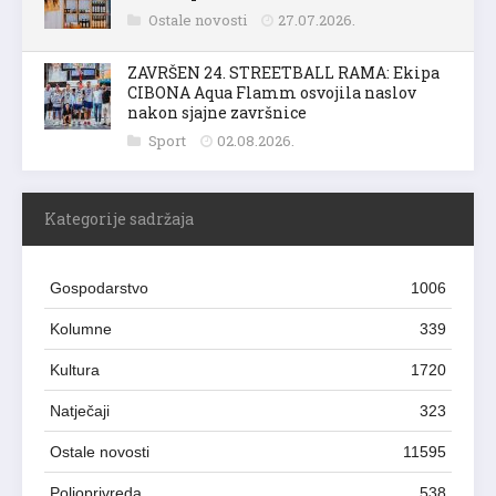
Ostale novosti
27.07.2026.
ZAVRŠEN 24. STREETBALL RAMA: Ekipa
CIBONA Aqua Flamm osvojila naslov
nakon sjajne završnice
Sport
02.08.2026.
Kategorije sadržaja
Gospodarstvo
1006
Kolumne
339
Kultura
1720
Natječaji
323
Ostale novosti
11595
Poljoprivreda
538