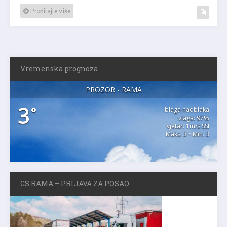
Pročitajte više
Vremenska prognoza
PROZOR - RAMA
3
°
blaga naoblaka
vlaga: 97%
vjetar: 1m/s SSI
Maks. 3 • Min. 3
GS RAMA – PRIJAVA ZA POSAO