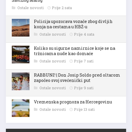
Savinog Malog
Ostale novosti
Prije 2 sata
Policija upozorava vozače zbog divljih
konja na cestama u HBŽ-u
Ostale novosti
Prije 4 sata
Koliko su sigurne namirnice koje se na
tržnicama nude kao domaće
Ostale novosti
Prije 7 sati
RABBUNI! | Don Josip Soldo pred oltarom
započeo svoj svećenički put
Ostale novosti
Prije 9 sati
Vremenska prognoza za Hercegovinu
Ostale novosti
Prije 13 sati