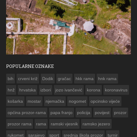
POPULARNE OZNAKE
ČE
bih
crveni križ
Dodik
gračac
hkk rama
hnk rama


hnž
hrvatska
izbori
jozo ivančević
korona
koronavirus
košarka
mostar
njemačka
nogomet
opcinsko vijeće
općina prozor-rama
papa franjo
policija
povijest
prozor
prozor rama
rama
ramski vjesnik
ramsko jezero
rukomet
sarajevo
sport
srednja škola prozor
turnir