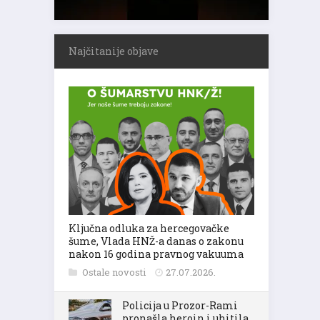
Najčitanije objave
Ključna odluka za hercegovačke
šume, Vlada HNŽ-a danas o zakonu
nakon 16 godina pravnog vakuuma
Ostale novosti
27.07.2026.
Policija u Prozor-Rami
pronašla heroin i uhitila