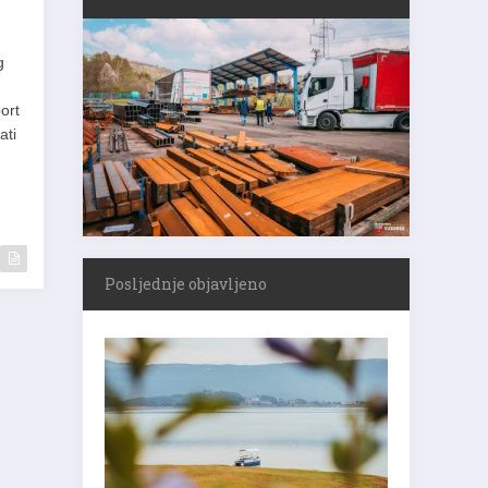
g
ort
ati
Posljednje objavljeno