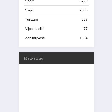
Sport
3720
Svijet
2535
Turizam
337
Vijesti u slici
77
Zanimljivosti
1364
Marketing