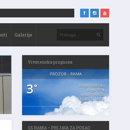
sti
Galerije
Vremenska prognoza
PROZOR - RAMA
3
°
blaga naoblaka
vlaga: 97%
vjetar: 1m/s SSI
Maks. 3 • Min. 3
GS RAMA – PRIJAVA ZA POSAO