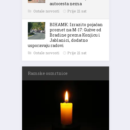
autocesta nema
Ostale novosti
Prije 21 sat
BIHAMK: Izrazito pojačan
promet na M-17: Gužve od
Bradine prema Konjicu i
Jablanici, dodatno
usporavaju radovi
Ostale novosti
Prije 21 sat
Ramske osmrtnice