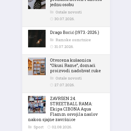
jednu osobu
Ostale novosti
30.07.2026.
Drago Borić (1973.-2026.)
Ramske osmrtnice
31.07.2026.
Otvorena kušaonica
“Okusi Rame”, domaći
proizvodi nadohvat ruke
Ostale novosti
27.07.2026.
ZAVRŠEN 24.
STREETBALL RAMA:
Ekipa CIBONA Aqua
Flamm osvojila naslov
nakon sjajne završnice
Sport
02.08.2026.