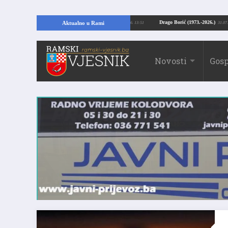
ajući temelje kuće, pronašao vrijedne arheološke ostatke
Drago Borić (1973.
Aktualno u Rami
24.07.2026. 13:51
Novosti
Gosp