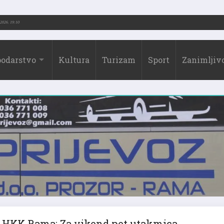
-2026.)
31.07.2026. 19:10
odarstvo
Kultura
Turizam
Sport
Zanimljivo
HKK Rama: Za vikend pet utakmica