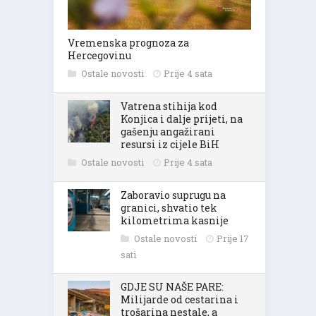
Vremenska prognoza za
Hercegovinu
Ostale novosti
Prije 4 sata
Vatrena stihija kod
Konjica i dalje prijeti, na
gašenju angažirani
resursi iz cijele BiH
Ostale novosti
Prije 4 sata
Zaboravio suprugu na
granici, shvatio tek
kilometrima kasnije
Ostale novosti
Prije 17
sati
GDJE SU NAŠE PARE:
Milijarde od cestarina i
trošarina nestale, a