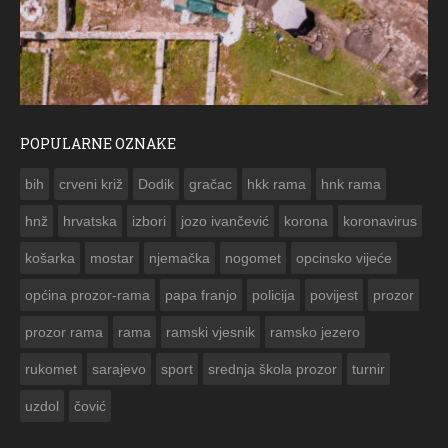
POPULARNE OZNAKE
ČESTITKA RAMSKOG VJESNIKA ZA USKRS 2023. GODINE
bih
crveni križ
Dodik
gračac
hkk rama
hnk rama


hnž
hrvatska
izbori
jozo ivančević
korona
koronavirus
košarka
mostar
njemačka
nogomet
opcinsko vijeće
općina prozor-rama
papa franjo
policija
povijest
prozor
prozor rama
rama
ramski vjesnik
ramsko jezero
rukomet
sarajevo
sport
srednja škola prozor
turnir
uzdol
čović