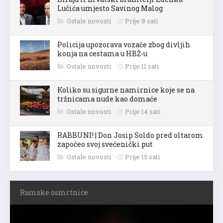
Lučića umjesto Savinog Malog
Ostale novosti
Prije 8 sati
Policija upozorava vozače zbog divljih
konja na cestama u HBŽ-u
Ostale novosti
Prije 11 sati
Koliko su sigurne namirnice koje se na
tržnicama nude kao domaće
Ostale novosti
Prije 14 sati
RABBUNI! | Don Josip Soldo pred oltarom
započeo svoj svećenički put
Ostale novosti
Prije 15 sati
Ramske osmrtnice