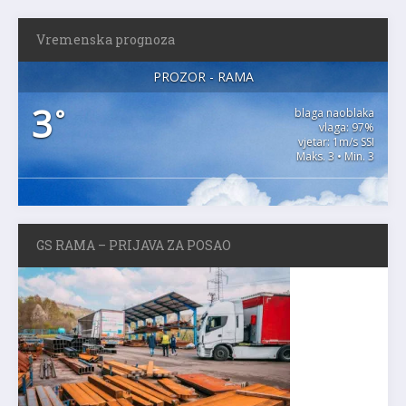
Vremenska prognoza
PROZOR - RAMA
3
°
blaga naoblaka
vlaga: 97%
vjetar: 1m/s SSI
Maks. 3 • Min. 3
GS RAMA – PRIJAVA ZA POSAO