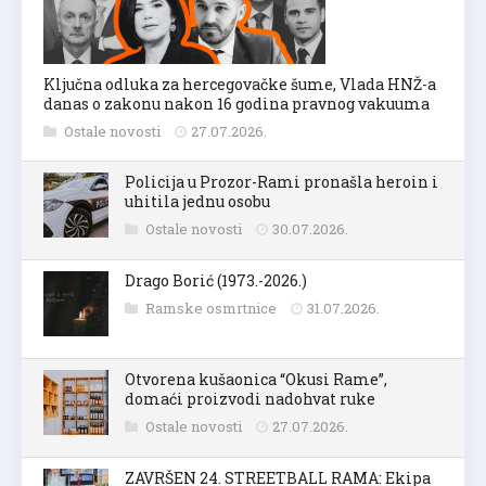
Ključna odluka za hercegovačke šume, Vlada HNŽ-a
danas o zakonu nakon 16 godina pravnog vakuuma
Ostale novosti
27.07.2026.
Policija u Prozor-Rami pronašla heroin i
uhitila jednu osobu
Ostale novosti
30.07.2026.
Drago Borić (1973.-2026.)
Ramske osmrtnice
31.07.2026.
Otvorena kušaonica “Okusi Rame”,
domaći proizvodi nadohvat ruke
Ostale novosti
27.07.2026.
ZAVRŠEN 24. STREETBALL RAMA: Ekipa