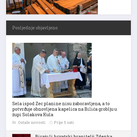
Posljednje objavljeno
Sela ispod Zec planine nisu zaboravljena, a to
potvrđuje obnovljena kapelica na Bilića groblju u
župi Solakova Kula
Ostale novosti
Prije 5 sati
Biraju li hrvatski branitelji Zdenka