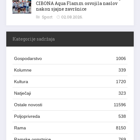
CIBONA Aqua Flamm osvojila naslov
nakon sjajne završnice
Sport
02.08.2026.
Kategorije sadržaja
Gospodarstvo
1006
Kolumne
339
Kultura
1720
Natječaji
323
Ostale novosti
11596
Poljoprivreda
538
Rama
8150
Ramske osmrtnice
769