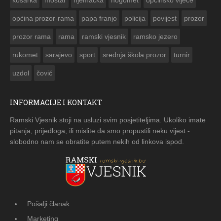
košarka
mostar
njemačka
nogomet
opcinsko vijeće
općina prozor-rama
papa franjo
policija
povijest
prozor
prozor rama
rama
ramski vjesnik
ramsko jezero
rukomet
sarajevo
sport
srednja škola prozor
turnir
uzdol
čović
INFORMACIJE I KONTAKT
Ramski Vjesnik stoji na usluzi svim posjetiteljima. Ukoliko imate
pitanja, prijedloga, ili mislite da smo propustili neku vijest -
slobodno nam se obratite putem nekih od linkova ispod.
Pošalji članak
Marketing