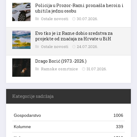
Policija u Prozor-Rami pronašla heroin i
uhitila jednu osobu
Ostale novosti
30.07.2026.
Evo tko je iz Rame dobio sredstva za
projekte od značaja za Hrvate u BiH
Ostale novosti
24.07.2026.
Drago Borić (1973.-2026.)
Ramske osmrtnice
31.07.2026.
Kategorije sadržaja
Gospodarstvo
1006
Kolumne
339