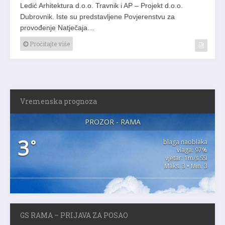
Ledić Arhitektura d.o.o. Travnik i AP – Projekt d.o.o.
Dubrovnik. Iste su predstavljene Povjerenstvu za
provođenje Natječaja…
Pročitajte više
Vremenska prognoza
PROZOR - RAMA
3
°
blaga naoblaka
vlaga: 97%
vjetar: 1m/s SSI
Maks. 3 • Min. 3
GS RAMA – PRIJAVA ZA POSAO