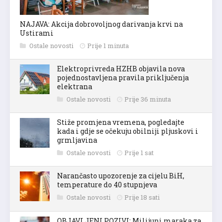
NAJAVA: Akcija dobrovoljnog darivanja krvi na
Ustirami
Ostale novosti
Prije 1 minuta
Elektroprivreda HZHB objavila nova
pojednostavljena pravila priključenja
elektrana
Ostale novosti
Prije 36 minuta
Stiže promjena vremena, pogledajte
kada i gdje se očekuju obilniji pljuskovi i
grmljavina
Ostale novosti
Prije 1 sat
Narančasto upozorenje za cijelu BiH,
temperature do 40 stupnjeva
Ostale novosti
Prije 18 sati
OBJAVLJENI POZIVI: Milijuni maraka za