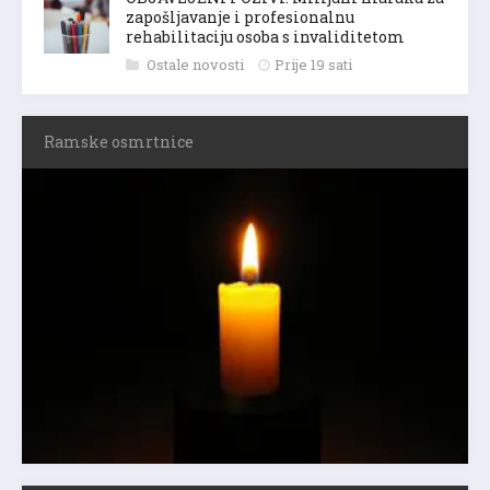
zapošljavanje i profesionalnu
rehabilitaciju osoba s invaliditetom
Ostale novosti
Prije 19 sati
Ramske osmrtnice