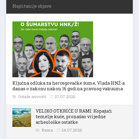
Najčitanije objave
Ključna odluka za hercegovačke šume, Vlada HNŽ-a
danas o zakonu nakon 16 godina pravnog vakuuma
Ostale novosti
27.07.2026.
VELIKO OTKRIĆE U RAMI: Kopajući
temelje kuće, pronašao vrijedne
arheološke ostatke
Rama
24.07.2026.