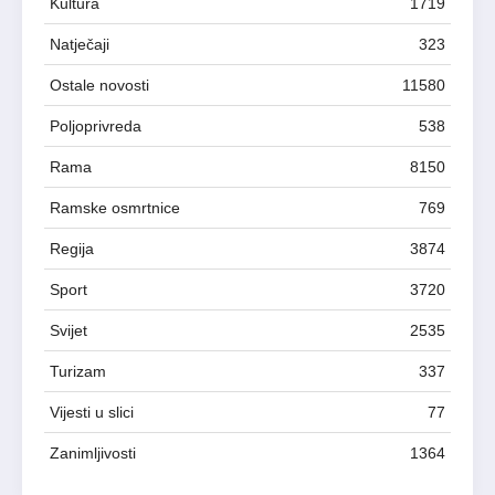
Kultura
1719
Natječaji
323
Ostale novosti
11580
Poljoprivreda
538
Rama
8150
Ramske osmrtnice
769
Regija
3874
Sport
3720
Svijet
2535
Turizam
337
Vijesti u slici
77
Zanimljivosti
1364