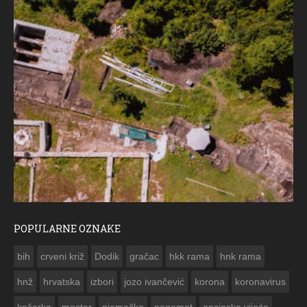
POPULARNE OZNAKE
ČE
bih
crveni križ
Dodik
gračac
hkk rama
hnk rama


hnž
hrvatska
izbori
jozo ivančević
korona
koronavirus