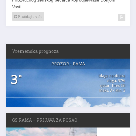
Vasti…
Pročitajte više
Vremenska prognoza
PROZOR - RAMA
3
°
blaga naoblaka
vlaga: 97%
vjetar: 1m/s SSI
Maks. 3 • Min. 3
GS RAMA – PRIJAVA ZA POSAO