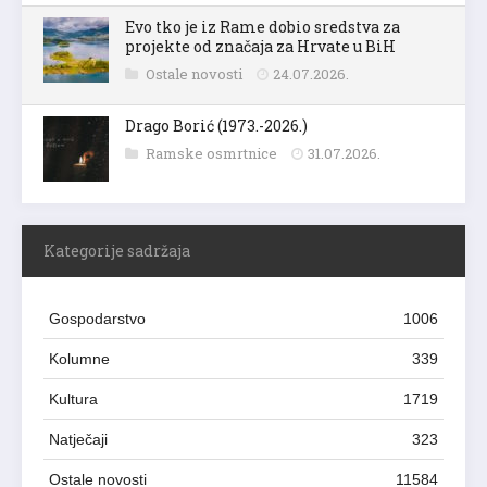
Evo tko je iz Rame dobio sredstva za
projekte od značaja za Hrvate u BiH
Ostale novosti
24.07.2026.
Drago Borić (1973.-2026.)
Ramske osmrtnice
31.07.2026.
Kategorije sadržaja
Gospodarstvo
1006
Kolumne
339
Kultura
1719
Natječaji
323
Ostale novosti
11584