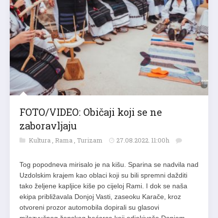
FOTO/VIDEO: Običaji koji se ne
zaboravljaju
Kultura
,
Rama
,
Turizam
27.08.2022. 11:00h
Tog popodneva mirisalo je na kišu. Sparina se nadvila nad
Uzdolskim krajem kao oblaci koji su bili spremni dažditi
tako željene kapljice kiše po cijeloj Rami. I dok se naša
ekipa približavala Donjoj Vasti, zaseoku Karače, kroz
otvoreni prozor automobila dopirali su glasovi
milozvučnog ženskog bećarca koji odjekivaše Donjom