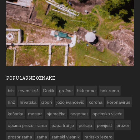
POPULARNE OZNAKE
ČE
bih
crveni križ
Dodik
gračac
hkk rama
hnk rama


hnž
hrvatska
izbori
jozo ivančević
korona
koronavirus
košarka
mostar
njemačka
nogomet
opcinsko vijeće
općina prozor-rama
papa franjo
policija
povijest
prozor
prozor rama
rama
ramski vjesnik
ramsko jezero