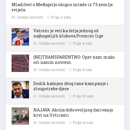
Mladifest u Međugorju okupio mlade iz 73 zemlje
svijeta
Ostale novosti
Prije 2 sata
Vatreni je velika želja jednog od
najbogatijih klubova Premier lige
Ostale novosti
Prije 8 sati
(NE)TRANSPARENTNO: Opet nam mažu
oči našim novcem
Ostale novosti
Prije 9 sati
Dodik kažnjen zbog rane kampanje i
zloupotrebe djece
Ostale novosti
Prije 10 sati
NAJAVA: Akcija dobrovoljnog darivanja
krvi na Ustirami
Ostale novosti
Prije 12 sati