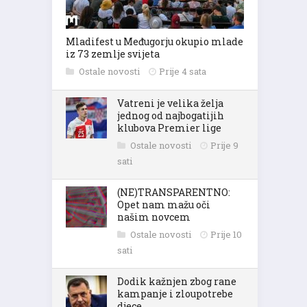
Mladifest u Međugorju okupio mlade
iz 73 zemlje svijeta
Ostale novosti
Prije 4 sata
Vatreni je velika želja
jednog od najbogatijih
klubova Premier lige
Ostale novosti
Prije 9
sati
(NE)TRANSPARENTNO:
Opet nam mažu oči
našim novcem
Ostale novosti
Prije 10
sati
Dodik kažnjen zbog rane
kampanje i zloupotrebe
djece