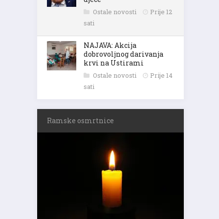
Ostale novosti
Prije 12
sati
NAJAVA: Akcija
dobrovoljnog darivanja
krvi na Ustirami
Ostale novosti
Prije 14
sati
Ramske osmrtnice