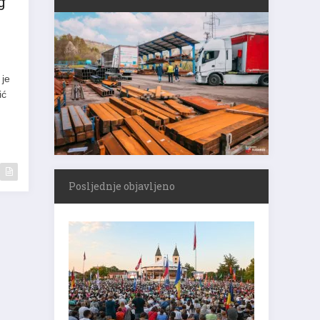
g
 je
ić
Posljednje objavljeno