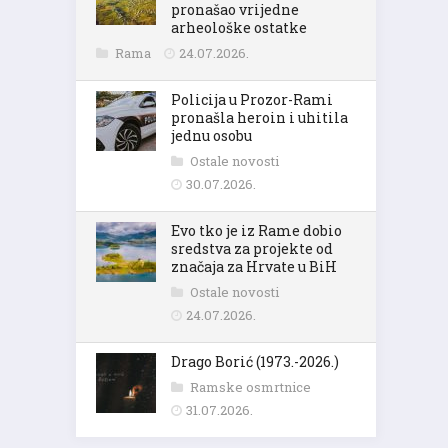
pronašao vrijedne
arheološke ostatke
Rama
24.07.2026.
Policija u Prozor-Rami
pronašla heroin i uhitila
jednu osobu
Ostale novosti
30.07.2026.
Evo tko je iz Rame dobio
sredstva za projekte od
značaja za Hrvate u BiH
Ostale novosti
24.07.2026.
Drago Borić (1973.-2026.)
Ramske osmrtnice
31.07.2026.