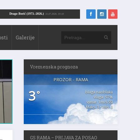
Drago Borić (1973.-2026.)
.07.2026. 13:51
31.07.2026. 19:10
sti
Galerije
Vremenska prognoza
PROZOR - RAMA
3
°
blaga naoblaka
vlaga: 97%
vjetar: 1m/s SSI
Maks. 3 • Min. 3
GS RAMA – PRIJAVA ZA POSAO