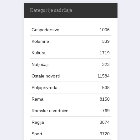
Kategorije sadržaja
Gospodarstvo
1006
Kolumne
339
Kultura
1719
Natječaji
323
Ostale novosti
11584
Poljoprivreda
538
Rama
8150
Ramske osmrtnice
769
Regija
3874
Sport
3720