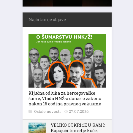
Najčitanije objave
Ključna odluka za hercegovačke
šume, Vlada HNŽ-a danas o zakonu
nakon 16 godina pravnog vakuuma
Ostale novosti
27.07.2026.
VELIKO OTKRIĆE U RAMI:
Kopajući temelje kuće,