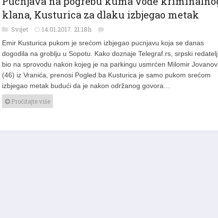
Pucnjava na pogrebu kuma vođe kriminalno
klana, Kusturica za dlaku izbjegao metak
Svijet
14.01.2017. 21:18h
Emir Kusturica pukom je srećom izbjegao pucnjavu koja se danas
dogodila na groblju u Sopotu. Kako doznaje Telegraf.rs, srpski redatelj
bio na sprovodu nakon kojeg je na parkingu usmrćen Milomir Jovanov
(46) iz Vranića, prenosi Pogled.ba Kusturica je samo pukom srećom
izbjegao metak budući da je nakon održanog govora…
Pročitajte više