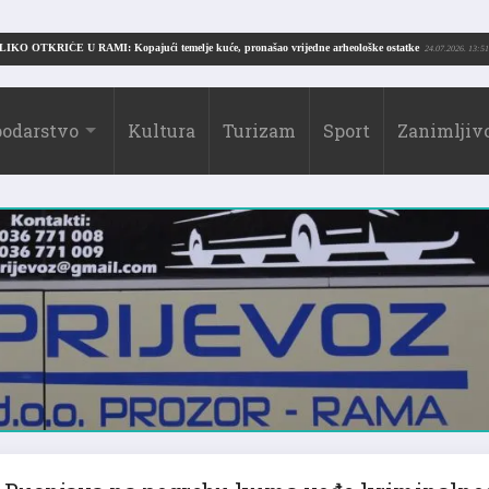
VELIKO OTKRIĆE U RAMI: Kopajući temelje kuće, pronašao vrijedne arheološke ostatke
24
24
odarstvo
Kultura
Turizam
Sport
Zanimljivo