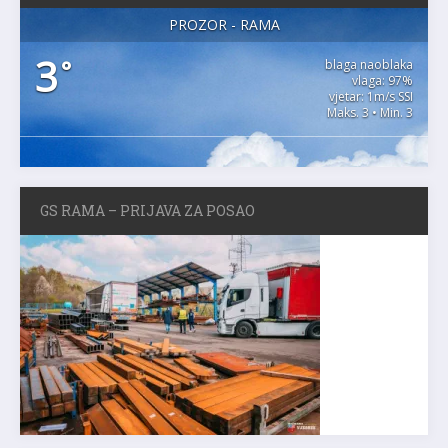
PROZOR - RAMA
3
°
blaga naoblaka
vlaga: 97%
vjetar: 1m/s SSI
Maks. 3 • Min. 3
GS RAMA – PRIJAVA ZA POSAO