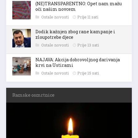
(NE)TRANSPARENTNO: Opet nam mažu
oči našim novcem
Ostale novosti
Prije 11 sati
Dodik kažnjen zbog rane kampanje i
zloupotrebe djece
Ostale novosti
Prije 13 sati
NAJAVA: Akcija dobrovoljnog darivanja
krvi na Ustirami
Ostale novosti
Prije 15 sati
Ramske osmrtnice