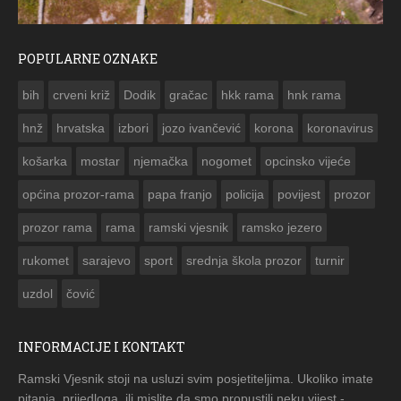
POPULARNE OZNAKE
ČE
bih
crveni križ
Dodik
gračac
hkk rama
hnk rama


hnž
hrvatska
izbori
jozo ivančević
korona
koronavirus
košarka
mostar
njemačka
nogomet
opcinsko vijeće
općina prozor-rama
papa franjo
policija
povijest
prozor
prozor rama
rama
ramski vjesnik
ramsko jezero
rukomet
sarajevo
sport
srednja škola prozor
turnir
uzdol
čović
INFORMACIJE I KONTAKT
Ramski Vjesnik stoji na usluzi svim posjetiteljima. Ukoliko imate
pitanja, prijedloga, ili mislite da smo propustili neku vijest -