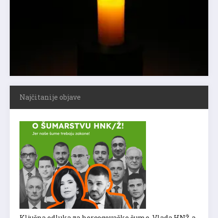
Najčitanije objave
Ključna odluka za hercegovačke šume, Vlada HNŽ-a