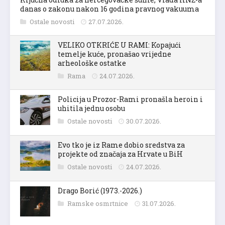
danas o zakonu nakon 16 godina pravnog vakuuma
Ostale novosti
27.07.2026.
VELIKO OTKRIĆE U RAMI: Kopajući
temelje kuće, pronašao vrijedne
arheološke ostatke
Rama
24.07.2026.
Policija u Prozor-Rami pronašla heroin i
uhitila jednu osobu
Ostale novosti
30.07.2026.
Evo tko je iz Rame dobio sredstva za
projekte od značaja za Hrvate u BiH
Ostale novosti
24.07.2026.
Drago Borić (1973.-2026.)
Ramske osmrtnice
31.07.2026.