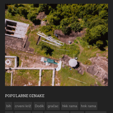
POPULARNE OZNAKE
ČESTITKA RAMSKOG VJESNIKA ZA USKRS 2023. GODINE
bih
crveni križ
Dodik
gračac
hkk rama
hnk rama

