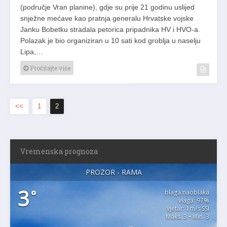
(područje Vran planine), gdje su prije 21 godinu uslijed
snježne mećave kao pratnja generalu Hrvatske vojske
Janku Bobetku stradala petorica pripadnika HV i HVO-a.
Polazak je bio organiziran u 10 sati kod groblja u naselju
Lipa,…
Pročitajte više
<<
1
2
Vremenska prognoza
PROZOR - RAMA
3
°
blaga naoblaka
vlaga: 97%
vjetar: 1m/s SSI
Maks. 3 • Min. 3