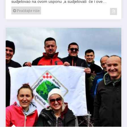
sudjelovao na ovom usponu ,a sudjelovati će i ove…
Pročitajte više