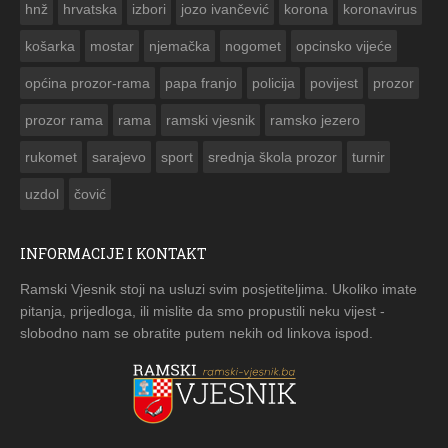
hnž
hrvatska
izbori
jozo ivančević
korona
koronavirus
košarka
mostar
njemačka
nogomet
opcinsko vijeće
općina prozor-rama
papa franjo
policija
povijest
prozor
prozor rama
rama
ramski vjesnik
ramsko jezero
rukomet
sarajevo
sport
srednja škola prozor
turnir
uzdol
čović
INFORMACIJE I KONTAKT
Ramski Vjesnik stoji na usluzi svim posjetiteljima. Ukoliko imate
pitanja, prijedloga, ili mislite da smo propustili neku vijest -
slobodno nam se obratite putem nekih od linkova ispod.