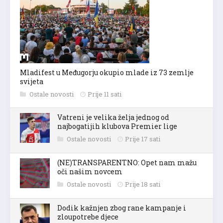
Mladifest u Međugorju okupio mlade iz 73 zemlje
svijeta
Ostale novosti
Prije 11 sati
Vatreni je velika želja jednog od
najbogatijih klubova Premier lige
Ostale novosti
Prije 17 sati
(NE)TRANSPARENTNO: Opet nam mažu
oči našim novcem
Ostale novosti
Prije 18 sati
Dodik kažnjen zbog rane kampanje i
zloupotrebe djece