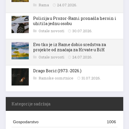
Rama
24.07.2026.
Policija u Prozor-Rami pronašla heroin i
uhitila jednu osobu
Ostale novosti
30.07.2026.
Evo tko je iz Rame dobio sredstva za
projekte od značaja za Hrvate u BiH
Ostale novosti
24.07.2026.
Drago Borić (1973.-2026.)
Ramske osmrtnice
31.07.2026.
Kategorije sadržaja
Gospodarstvo
1006