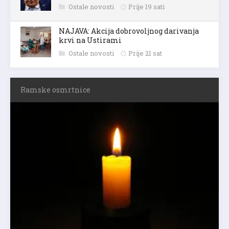
Ostale novosti
Prije 19 sati
NAJAVA: Akcija dobrovoljnog darivanja
krvi na Ustirami
Ostale novosti
Prije 21 sat
Ramske osmrtnice