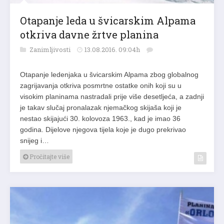
Otapanje leda u švicarskim Alpama
otkriva davne žrtve planina
Zanimljivosti
13.08.2016. 09:04h
Otapanje ledenjaka u švicarskim Alpama zbog globalnog
zagrijavanja otkriva posmrtne ostatke onih koji su u
visokim planinama nastradali prije više desetljeća, a zadnji
je takav slučaj pronalazak njemačkog skijaša koji je
nestao skijajući 30. kolovoza 1963., kad je imao 36
godina. Dijelove njegova tijela koje je dugo prekrivao
snijeg i…
Pročitajte više