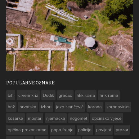
POPULARNE OZNAKE
ČE
bih
crveni križ
Dodik
gračac
hkk rama
hnk rama


hnž
hrvatska
izbori
jozo ivančević
korona
koronavirus
košarka
mostar
njemačka
nogomet
opcinsko vijeće
općina prozor-rama
papa franjo
policija
povijest
prozor