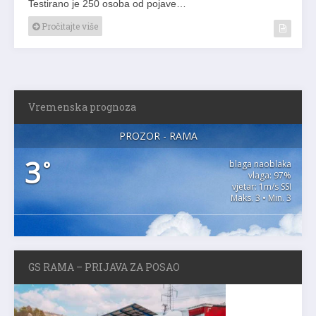
Testirano je 250 osoba od pojave…
Pročitajte više
Vremenska prognoza
PROZOR - RAMA
3
°
blaga naoblaka
vlaga: 97%
vjetar: 1m/s SSI
Maks. 3 • Min. 3
GS RAMA – PRIJAVA ZA POSAO