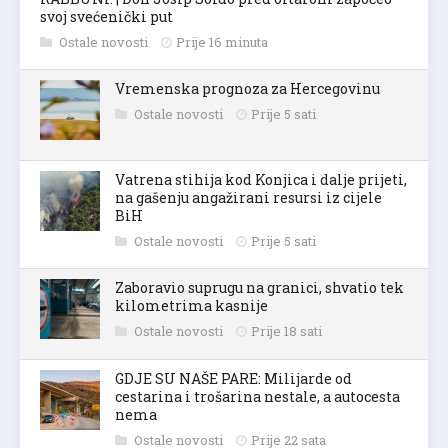
svoj svećenički put
Ostale novosti
Prije 16 minuta
Vremenska prognoza za Hercegovinu
Ostale novosti
Prije 5 sati
Vatrena stihija kod Konjica i dalje prijeti,
na gašenju angažirani resursi iz cijele
BiH
Ostale novosti
Prije 5 sati
Zaboravio suprugu na granici, shvatio tek
kilometrima kasnije
Ostale novosti
Prije 18 sati
GDJE SU NAŠE PARE: Milijarde od
cestarina i trošarina nestale, a autocesta
nema
Ostale novosti
Prije 22 sata