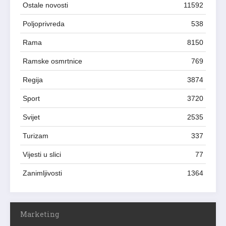
Ostale novosti
11592
Poljoprivreda
538
Rama
8150
Ramske osmrtnice
769
Regija
3874
Sport
3720
Svijet
2535
Turizam
337
Vijesti u slici
77
Zanimljivosti
1364
Marketing