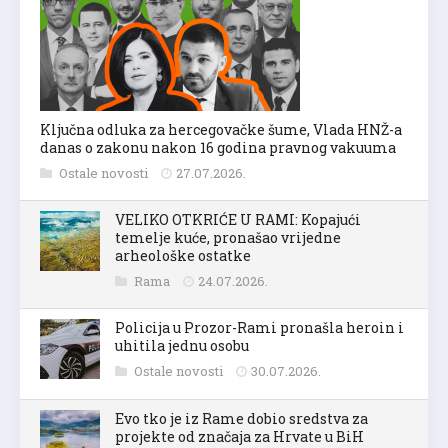
Ključna odluka za hercegovačke šume, Vlada HNŽ-a
danas o zakonu nakon 16 godina pravnog vakuuma
Ostale novosti
27.07.2026.
VELIKO OTKRIĆE U RAMI: Kopajući
temelje kuće, pronašao vrijedne
arheološke ostatke
Rama
24.07.2026.
Policija u Prozor-Rami pronašla heroin i
uhitila jednu osobu
Ostale novosti
30.07.2026.
Evo tko je iz Rame dobio sredstva za
projekte od značaja za Hrvate u BiH