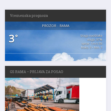
Vremenska prognoza
PROZOR - RAMA
3
°
blaga naoblaka
vlaga: 97%
vjetar: 1m/s SSI
Maks. 3 • Min. 3
GS RAMA – PRIJAVA ZA POSAO