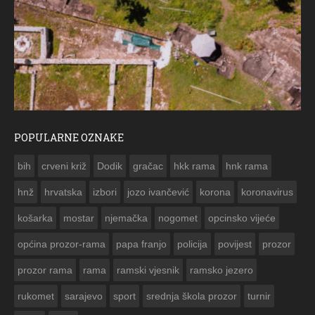
POPULARNE OZNAKE
ČE
bih
crveni križ
Dodik
gračac
hkk rama
hnk rama


hnž
hrvatska
izbori
jozo ivančević
korona
koronavirus
košarka
mostar
njemačka
nogomet
opcinsko vijeće
općina prozor-rama
papa franjo
policija
povijest
prozor
prozor rama
rama
ramski vjesnik
ramsko jezero
rukomet
sarajevo
sport
srednja škola prozor
turnir