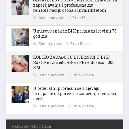
OBJAVLJENI POZIVI: Milijuni maraka za
zapošljavanje i profesionalnu
rehabilitaciju osoba s invaliditetom
Ostale novosti
Prije 17 sati
Umirovljenik iz BiH prima mirovinu 76
godina
Zanimljivosti
Prije 19 sati
KOLIKO ZARAĐUJU LIJEČNICI U BiH:
Razlike između RS-a i FBiH dosežu 1.000
KM
Ostale novosti
Prije 22 sata
U federalni proračun se slijevaju
milijarde od poreza, a zaduženja sve veća
i veća
Ostale novosti
Prije 22 sata
Ramske osmrtnice