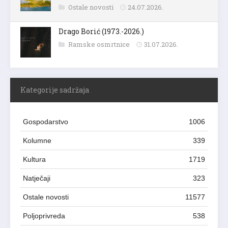
Ostale novosti
24.07.2026.
Drago Borić (1973.-2026.)
Ramske osmrtnice
31.07.2026.
Kategorije sadržaja
Gospodarstvo
1006
Kolumne
339
Kultura
1719
Natječaji
323
Ostale novosti
11577
Poljoprivreda
538