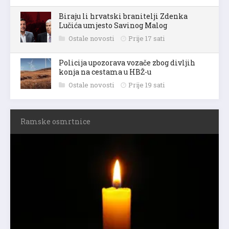
Biraju li hrvatski branitelji Zdenka
Lučića umjesto Savinog Malog
Ostale novosti
Prije 17 sati
Policija upozorava vozače zbog divljih
konja na cestama u HBŽ-u
Ostale novosti
Prije 19 sati
Ramske osmrtnice