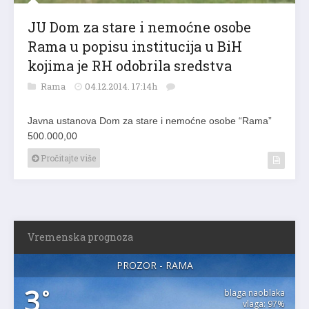
JU Dom za stare i nemoćne osobe
Rama u popisu institucija u BiH
kojima je RH odobrila sredstva
Rama
04.12.2014. 17:14h
Javna ustanova Dom za stare i nemoćne osobe “Rama”
500.000,00
Pročitajte više
Vremenska prognoza
PROZOR - RAMA
3
°
blaga naoblaka
vlaga: 97%