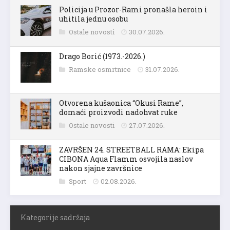
Policija u Prozor-Rami pronašla heroin i
uhitila jednu osobu
Ostale novosti
30.07.2026.
Drago Borić (1973.-2026.)
Ramske osmrtnice
31.07.2026.
Otvorena kušaonica “Okusi Rame”,
domaći proizvodi nadohvat ruke
Ostale novosti
27.07.2026.
ZAVRŠEN 24. STREETBALL RAMA: Ekipa
CIBONA Aqua Flamm osvojila naslov
nakon sjajne završnice
Sport
02.08.2026.
Kategorije sadržaja