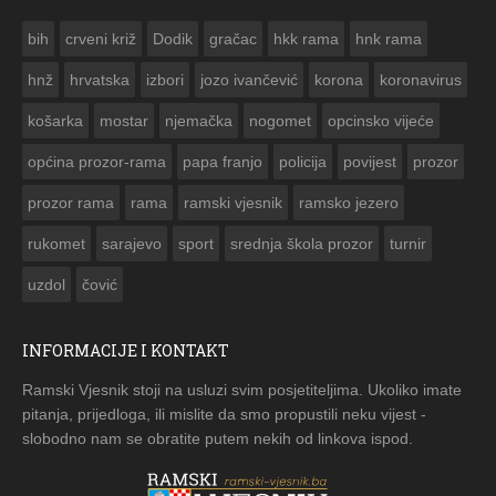
ČE
bih
crveni križ
Dodik
gračac
hkk rama
hnk rama


hnž
hrvatska
izbori
jozo ivančević
korona
koronavirus
košarka
mostar
njemačka
nogomet
opcinsko vijeće
općina prozor-rama
papa franjo
policija
povijest
prozor
prozor rama
rama
ramski vjesnik
ramsko jezero
rukomet
sarajevo
sport
srednja škola prozor
turnir
uzdol
čović
INFORMACIJE I KONTAKT
Ramski Vjesnik stoji na usluzi svim posjetiteljima. Ukoliko imate
pitanja, prijedloga, ili mislite da smo propustili neku vijest -
slobodno nam se obratite putem nekih od linkova ispod.