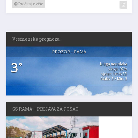
Pročitajte više
Vremenska prognoza
PROZOR - RAMA
3
°
blaga naoblaka
vlaga: 97%
vjetar: 1m/s SSI
Maks. 3 • Min. 3
GS RAMA – PRIJAVA ZA POSAO