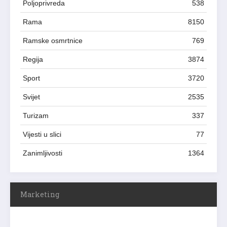
Poljoprivreda
538
Rama
8150
Ramske osmrtnice
769
Regija
3874
Sport
3720
Svijet
2535
Turizam
337
Vijesti u slici
77
Zanimljivosti
1364
Marketing