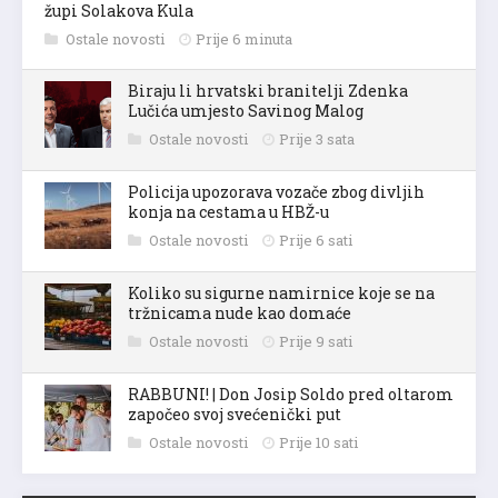
župi Solakova Kula
Ostale novosti
Prije 6 minuta
Biraju li hrvatski branitelji Zdenka
Lučića umjesto Savinog Malog
Ostale novosti
Prije 3 sata
Policija upozorava vozače zbog divljih
konja na cestama u HBŽ-u
Ostale novosti
Prije 6 sati
Koliko su sigurne namirnice koje se na
tržnicama nude kao domaće
Ostale novosti
Prije 9 sati
RABBUNI! | Don Josip Soldo pred oltarom
započeo svoj svećenički put
Ostale novosti
Prije 10 sati