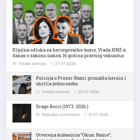
Ključna odluka za hercegovačke šume, Vlada HNŽ-a
danas o zakonu nakon 16 godina pravnog vakuuma
Ostale novosti
27.07.2026.
Policija u Prozor-Rami pronašla heroin i
uhitila jednu osobu
Ostale novosti
30.07.2026.
Drago Borić (1973.-2026.)
Ramske osmrtnice
31.07.2026.
Otvorena kušaonica “Okusi Rame”,
domaći proizvodi nadohvat ruke