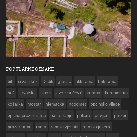
POPULARNE OZNAKE
ČE
bih
crveni križ
Dodik
gračac
hkk rama
hnk rama


hnž
hrvatska
izbori
jozo ivančević
korona
koronavirus
košarka
mostar
njemačka
nogomet
opcinsko vijeće
općina prozor-rama
papa franjo
policija
povijest
prozor
prozor rama
rama
ramski vjesnik
ramsko jezero