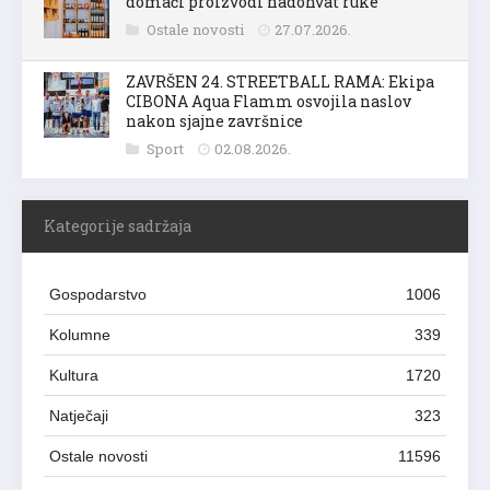
Ostale novosti
27.07.2026.
ZAVRŠEN 24. STREETBALL RAMA: Ekipa
CIBONA Aqua Flamm osvojila naslov
nakon sjajne završnice
Sport
02.08.2026.
Kategorije sadržaja
Gospodarstvo
1006
Kolumne
339
Kultura
1720
Natječaji
323
Ostale novosti
11596