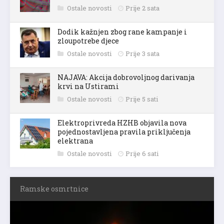
Ostale novosti
Prije 2 sata
Dodik kažnjen zbog rane kampanje i
zloupotrebe djece
Ostale novosti
Prije 3 sata
NAJAVA: Akcija dobrovoljnog darivanja
krvi na Ustirami
Ostale novosti
Prije 5 sati
Elektroprivreda HZHB objavila nova
pojednostavljena pravila priključenja
elektrana
Ostale novosti
Prije 6 sati
Ramske osmrtnice