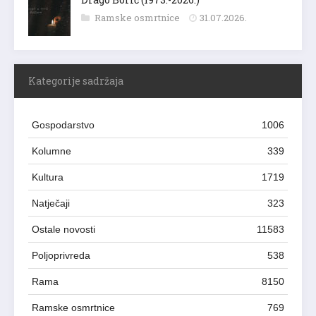
Ramske osmrtnice
31.07.2026.
Kategorije sadržaja
Gospodarstvo
1006
Kolumne
339
Kultura
1719
Natječaji
323
Ostale novosti
11583
Poljoprivreda
538
Rama
8150
Ramske osmrtnice
769