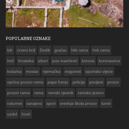
POPULARNE OZNAKE
ČESTITKA RAMSKOG VJESNIKA ZA USKRS 2023. 
bih
crveni križ
Dodik
gračac
hkk rama
hnk rama


hnž
hrvatska
izbori
jozo ivančević
korona
koronavirus
košarka
mostar
njemačka
nogomet
opcinsko vijeće
općina prozor-rama
papa franjo
policija
povijest
prozor
prozor rama
rama
ramski vjesnik
ramsko jezero
rukomet
sarajevo
sport
srednja škola prozor
turnir
uzdol
čović