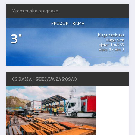
Vremenska prognoza
PROZOR - RAMA
3
°
blaga naoblaka
vlaga: 97%
vjetar: 1m/s SSI
Maks. 3 • Min. 3
GS RAMA – PRIJAVA ZA POSAO