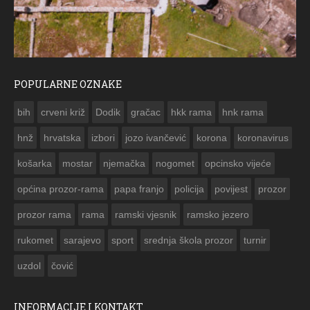
POPULARNE OZNAKE
ČESTITKA RAMSKOG VJESNIKA ZA USKRS 2023. GODINE
bih
crveni križ
Dodik
gračac
hkk rama
hnk rama


hnž
hrvatska
izbori
jozo ivančević
korona
koronavirus
košarka
mostar
njemačka
nogomet
opcinsko vijeće
općina prozor-rama
papa franjo
policija
povijest
prozor
prozor rama
rama
ramski vjesnik
ramsko jezero
rukomet
sarajevo
sport
srednja škola prozor
turnir
uzdol
čović
INFORMACIJE I KONTAKT