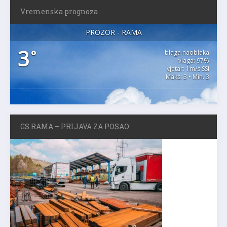
Vremenska prognoza
PROZOR - RAMA
3
°
blaga naoblaka
vlaga: 97%
vjetar: 1m/s SSI
Maks. 3 • Min. 3
GS RAMA – PRIJAVA ZA POSAO