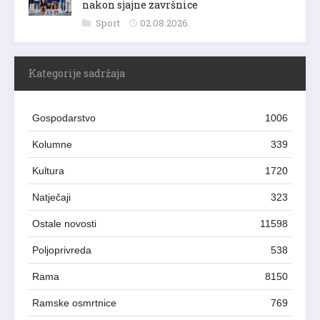
nakon sjajne završnice
Sport
02.08.2026.
Kategorije sadržaja
Gospodarstvo
1006
Kolumne
339
Kultura
1720
Natječaji
323
Ostale novosti
11598
Poljoprivreda
538
Rama
8150
Ramske osmrtnice
769