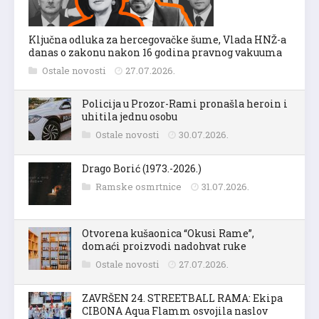
Ključna odluka za hercegovačke šume, Vlada HNŽ-a
danas o zakonu nakon 16 godina pravnog vakuuma
Ostale novosti
27.07.2026.
Policija u Prozor-Rami pronašla heroin i
uhitila jednu osobu
Ostale novosti
30.07.2026.
Drago Borić (1973.-2026.)
Ramske osmrtnice
31.07.2026.
Otvorena kušaonica “Okusi Rame”,
domaći proizvodi nadohvat ruke
Ostale novosti
27.07.2026.
ZAVRŠEN 24. STREETBALL RAMA: Ekipa
CIBONA Aqua Flamm osvojila naslov