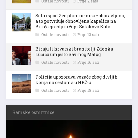
Ostale novosti
Prije 2 sata
Sela ispod Zec planine nisu zaboravljena,
a to potvrđuje obnovljena kapelica na
Bilića groblju u župi Solakova Kula
Ostale novosti
Prije 13 sati
Biraju li hrvatski branitelji Zdenka
Lučića umjesto Savinog Malog
Ostale novosti
Prije 16 sati
Policija upozorava vozače zbog divljih
konja na cestama u HBŽ-u
Ostale novosti
Prije 18 sati
Ramske osmrtnice