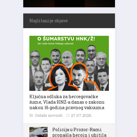
Najčitanije objave
Ključna odluka za hercegovačke
šume, Vlada HNŽ-a danas o zakonu
nakon 16 godina pravnog vakuuma
Ostale novosti
27.07.2026.
Policija u Prozor-Rami
pronašla heroin i uhitila