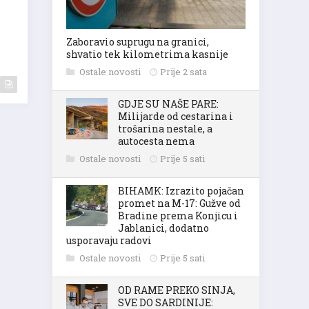
Zaboravio suprugu na granici,
shvatio tek kilometrima kasnije
Ostale novosti
Prije 2 sata
GDJE SU NAŠE PARE:
Milijarde od cestarina i
trošarina nestale, a
autocesta nema
Ostale novosti
Prije 5 sati
BIHAMK: Izrazito pojačan
promet na M-17: Gužve od
Bradine prema Konjicu i
Jablanici, dodatno
usporavaju radovi
Ostale novosti
Prije 5 sati
OD RAME PREKO SINJA,
SVE DO SARDINIJE: