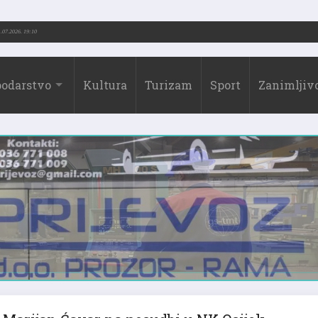
73.-2026.)
31.07.2026. 19:10
odarstvo
Kultura
Turizam
Sport
Zanimljivo