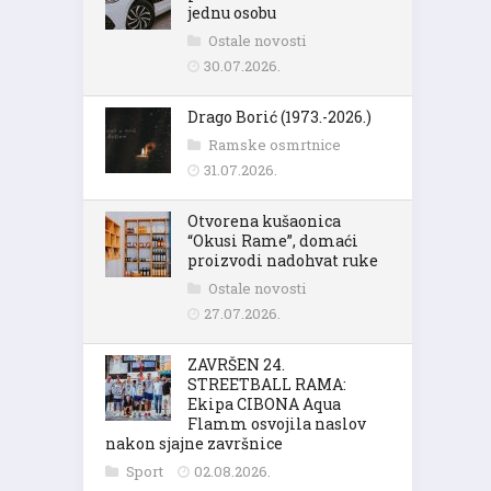
jednu osobu
Ostale novosti
30.07.2026.
Drago Borić (1973.-2026.)
Ramske osmrtnice
31.07.2026.
Otvorena kušaonica
“Okusi Rame”, domaći
proizvodi nadohvat ruke
Ostale novosti
27.07.2026.
ZAVRŠEN 24.
STREETBALL RAMA:
Ekipa CIBONA Aqua
Flamm osvojila naslov
nakon sjajne završnice
Sport
02.08.2026.