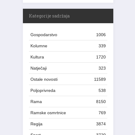
Kategorije sadržaja
Gospodarstvo
1006
Kolumne
339
Kultura
1720
Natječaji
323
Ostale novosti
11589
Poljoprivreda
538
Rama
8150
Ramske osmrtnice
769
Regija
3874