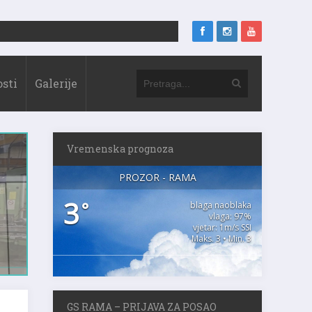
sti
Galerije
Vremenska prognoza
PROZOR - RAMA
3
°
blaga naoblaka
vlaga: 97%
vjetar: 1m/s SSI
Maks. 3 • Min. 3
GS RAMA – PRIJAVA ZA POSAO