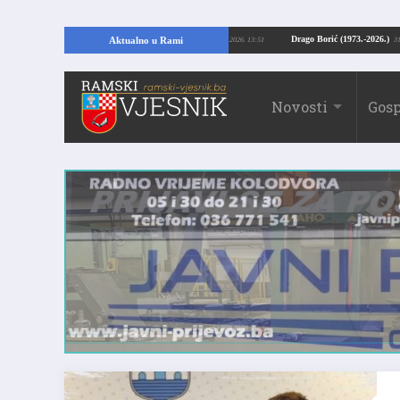
Kopajući temelje kuće, pronašao vrijedne arheološke ostatke
Drago Borić (19
Aktualno u Rami
24.07.2026. 13:51
Novosti
Gosp