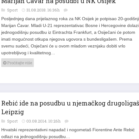
Marijan Ćavar na posudbi u NK Osijek
Sport
31.08.2018. 16:36h
Posljednjeg dana prijelaznog roka za NK Osijek je potpisao 20-godišnj
Marijan Ćavar. Mladi U-21 reprezentativac Bosne i Hercegovine dolazi
jednogodišnju posudbu iz Eintrachta Frankfurt, a Osiječani će potom
imati mogućnost otkupa njegova ugovora s bundesligašem. Prema
svemu sudeći, Osječani će u ovom mladom veznjaku dobiti vrlo
upotrebljivog i kvalitetnog…
Pročitajte više
Rebić ide na posudbu u njemačkog drugoliga
Leipzig
Sport
03.08.2014. 10:26h
Hrvatski reprezentativni napadač i nogometaš Fiorentine Ante Rebić
odlazi na jednogodišnju posudbu…