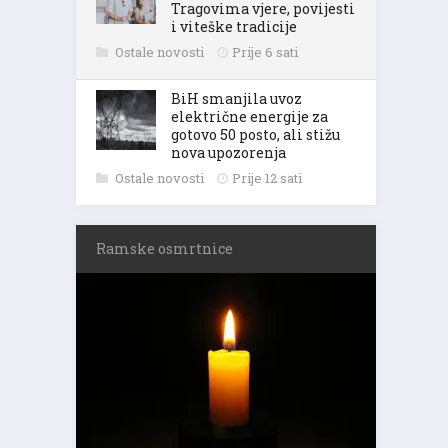
Tragovima vjere, povijesti
i viteške tradicije
Ostale novosti
Prije 6 sati
BiH smanjila uvoz
električne energije za
gotovo 50 posto, ali stižu
nova upozorenja
Ostale novosti
Prije 12 sati
Ramske osmrtnice