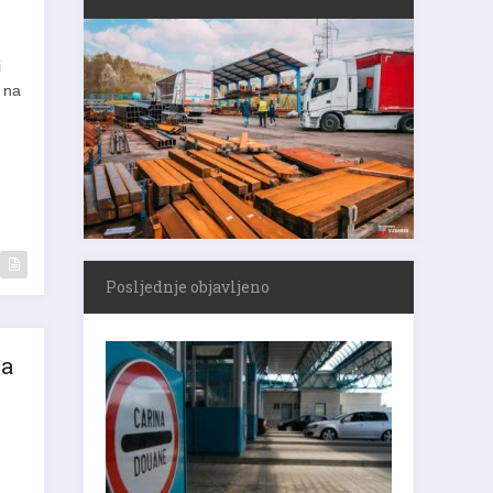
i
 na
Posljednje objavljeno
ša