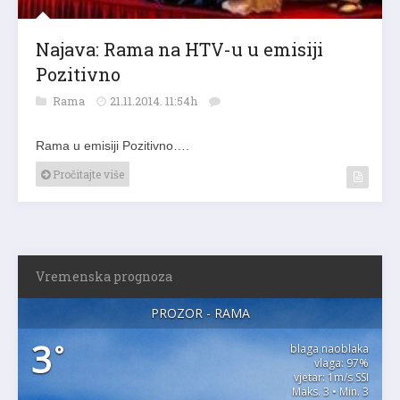
Najava: Rama na HTV-u u emisiji
Pozitivno
Rama
21.11.2014. 11:54h
Rama u emisiji Pozitivno….
Pročitajte više
Vremenska prognoza
PROZOR - RAMA
3
°
blaga naoblaka
vlaga: 97%
vjetar: 1m/s SSI
Maks. 3 • Min. 3