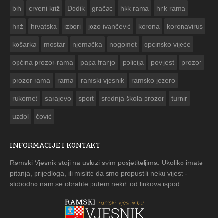
bih
crveni križ
Dodik
gračac
hkk rama
hnk rama


hnž
hrvatska
izbori
jozo ivančević
korona
koronavirus
košarka
mostar
njemačka
nogomet
opcinsko vijeće
općina prozor-rama
papa franjo
policija
povijest
prozor
prozor rama
rama
ramski vjesnik
ramsko jezero
rukomet
sarajevo
sport
srednja škola prozor
turnir
uzdol
čović
INFORMACIJE I KONTAKT
Ramski Vjesnik stoji na usluzi svim posjetiteljima. Ukoliko imate
pitanja, prijedloga, ili mislite da smo propustili neku vijest -
slobodno nam se obratite putem nekih od linkova ispod.