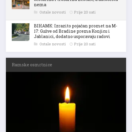
nema
Ostale novosti
Prije 20 sati
BIHAMK: Izrazito pojačan promet na M-
17: Gužve od Bradine prema Konjicu i
Jablanici, dodatno usporavaju radovi
Ostale novosti
Prije 20 sati
Ramske osmrtnice