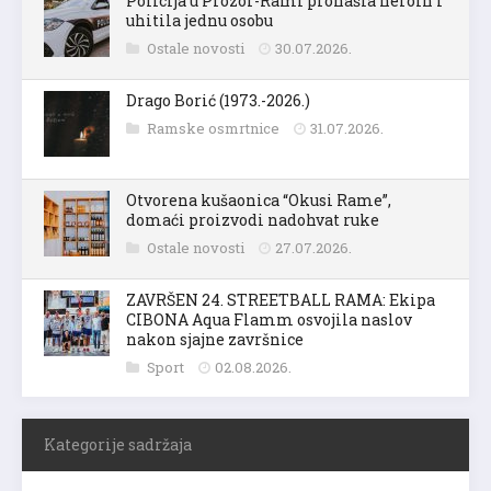
Policija u Prozor-Rami pronašla heroin i
uhitila jednu osobu
Ostale novosti
30.07.2026.
Drago Borić (1973.-2026.)
Ramske osmrtnice
31.07.2026.
Otvorena kušaonica “Okusi Rame”,
domaći proizvodi nadohvat ruke
Ostale novosti
27.07.2026.
ZAVRŠEN 24. STREETBALL RAMA: Ekipa
CIBONA Aqua Flamm osvojila naslov
nakon sjajne završnice
Sport
02.08.2026.
Kategorije sadržaja