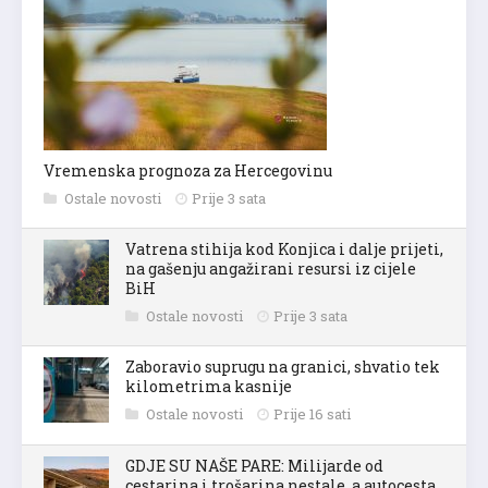
Vremenska prognoza za Hercegovinu
Ostale novosti
Prije 3 sata
Vatrena stihija kod Konjica i dalje prijeti,
na gašenju angažirani resursi iz cijele
BiH
Ostale novosti
Prije 3 sata
Zaboravio suprugu na granici, shvatio tek
kilometrima kasnije
Ostale novosti
Prije 16 sati
GDJE SU NAŠE PARE: Milijarde od
cestarina i trošarina nestale, a autocesta