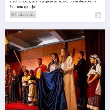
srednjoj školi, učenica generacije, skoro sve desetke na
fakultetu (prosjek…
Pročitajte više