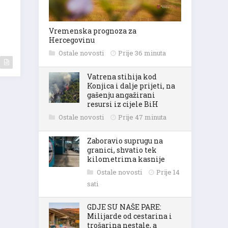
Vremenska prognoza za
Hercegovinu
Ostale novosti
Prije 36 minuta
Vatrena stihija kod
Konjica i dalje prijeti, na
gašenju angažirani
resursi iz cijele BiH
Ostale novosti
Prije 47 minuta
Zaboravio suprugu na
granici, shvatio tek
kilometrima kasnije
Ostale novosti
Prije 14
sati
GDJE SU NAŠE PARE:
Milijarde od cestarina i
trošarina nestale, a