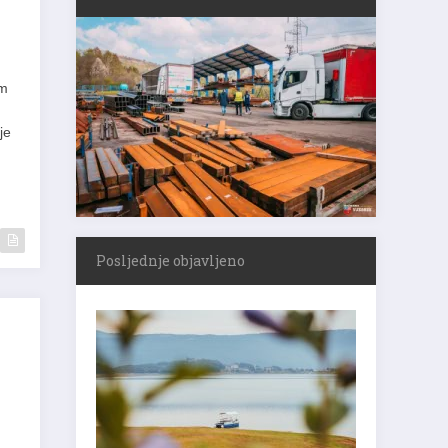
em
m
je
Posljednje objavljeno