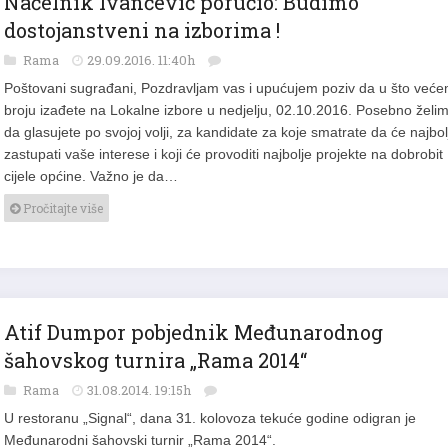
dostojanstveni na izborima !
Rama
29.09.2016. 11:40h
Poštovani sugrađani, Pozdravljam vas i upućujem poziv da u što već
broju izađete na Lokalne izbore u nedjelju, 02.10.2016. Posebno želi
da glasujete po svojoj volji, za kandidate za koje smatrate da će najbol
zastupati vaše interese i koji će provoditi najbolje projekte na dobrobit
cijele općine. Važno je da…
Pročitajte više
Atif Dumpor pobjednik Međunarodnog
šahovskog turnira „Rama 2014“
Rama
31.08.2014. 19:15h
U restoranu „Signal“, dana 31. kolovoza tekuće godine odigran je
Međunarodni šahovski turnir „Rama 2014“.