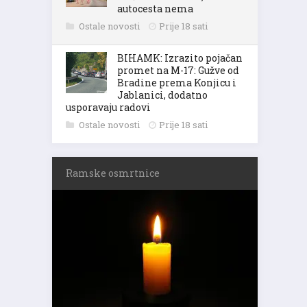
autocesta nema
Ostale novosti
Prije 18 sati
BIHAMK: Izrazito pojačan
promet na M-17: Gužve od
Bradine prema Konjicu i
Jablanici, dodatno
usporavaju radovi
Ostale novosti
Prije 18 sati
Ramske osmrtnice