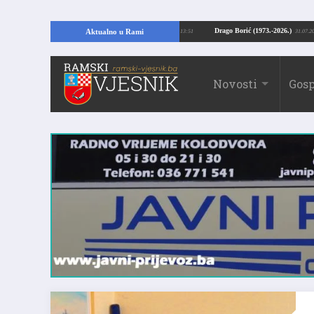
jući temelje kuće, pronašao vrijedne arheološke ostatke
Drago Borić (1973.-2
Aktualno u Rami
24.07.2026. 13:51
Novosti
Gosp