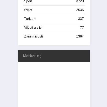
Sport
3720
Svijet
2535
Turizam
337
Vijesti u slici
77
Zanimljivosti
1364
Marketing