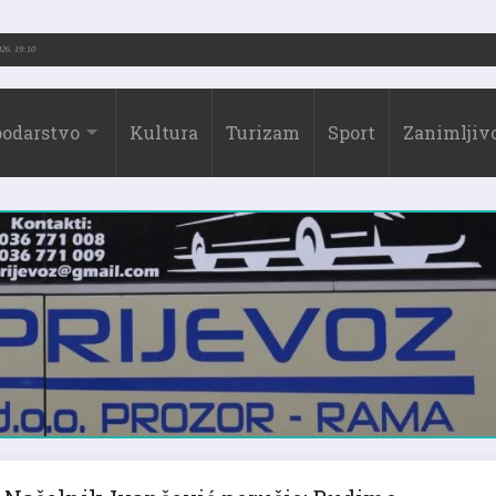
026.)
31.07.2026. 19:10
odarstvo
Kultura
Turizam
Sport
Zanimljivo
Načelnik Ivančević poručio: Budimo