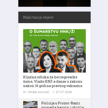
Najčitanije objave
Ključna odluka za hercegovačke
šume, Vlada HNŽ-a danas o zakonu
nakon 16 godina pravnog vakuuma
Ostale novosti
27.07.2026.
Policija u Prozor-Rami
pronašla heroin i uhitila