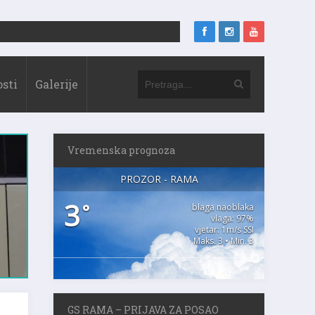
sti
Galerije
Vremenska prognoza
PROZOR - RAMA
3
°
blaga naoblaka
vlaga: 97%
vjetar: 1m/s SSI
Maks. 3 • Min. 3
GS RAMA – PRIJAVA ZA POSAO