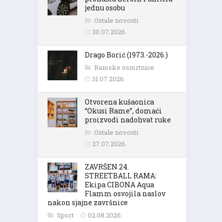
jednu osobu
Ostale novosti
30.07.2026.
Drago Borić (1973.-2026.)
Ramske osmrtnice
31.07.2026.
Otvorena kušaonica
“Okusi Rame”, domaći
proizvodi nadohvat ruke
Ostale novosti
27.07.2026.
ZAVRŠEN 24.
STREETBALL RAMA:
Ekipa CIBONA Aqua
Flamm osvojila naslov
nakon sjajne završnice
Sport
02.08.2026.