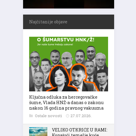
Najčitanije objave
Ključna odluka za hercegovačke
šume, Vlada HNŽ-a danas o zakonu
nakon 16 godina pravnog vakuuma
Ostale novosti
27.07.2026.
VELIKO OTKRIĆE U RAMI:
Kopajući temelje kuće,