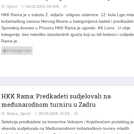
Sport
04.02.2019. 09:43h
HKK Rama je u subotu 2. veljače odigrao utakmice 12. kola Lige mla
košarkaškog saveza Herceg-Bosne u kategorijama kadeti i predkadeti
Sportskoj dvorani u Prozoru HKK Rama je ugostio KK Livno . U obje
kategorije, bez nekoliko standardnih igrača koji su bili bolesni i ozlijeđe
Rama je…
Pročitajte više
HKK Rama: Predkadeti sudjelovali na
međunarodnom turniru u Zadru
Rama
,
Sport
28.05.2018. 10:11h
Selekcija predkadeta sa trenerima Vukojom i Knježevićem proteklog je
vikenda sudjelovala na Međunarodnom košarkaškom turniru mladih