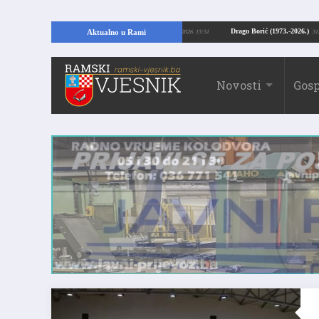
 Kopajući temelje kuće, pronašao vrijedne arheološke ostatke
Drago Borić (19
Aktualno u Rami
24.07.2026. 13:51
Novosti
Gosp