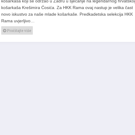
košarkaša koji se održao u Zadru u sjećanje na legendarnog hrvatsko
košarkaša Krešimira Ćosića. Za HKK Rama ovaj nastup je velika čast
novo iskustvo za naše mlade košarkaše. Predkadetska selekcija HKK
Rama uvjerljivo…
Pročitajte više