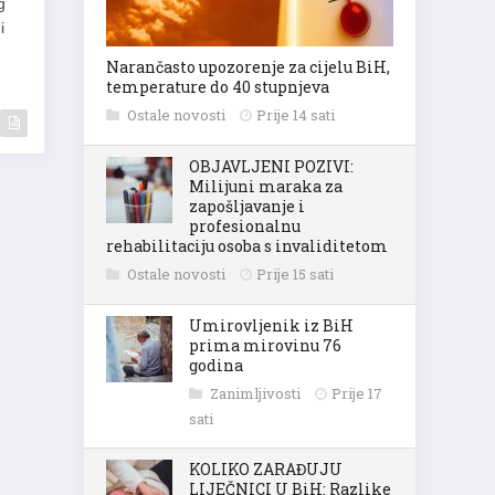
g
 i
Narančasto upozorenje za cijelu BiH,
temperature do 40 stupnjeva
Ostale novosti
Prije 14 sati
OBJAVLJENI POZIVI:
Milijuni maraka za
zapošljavanje i
profesionalnu
rehabilitaciju osoba s invaliditetom
Ostale novosti
Prije 15 sati
Umirovljenik iz BiH
prima mirovinu 76
godina
Zanimljivosti
Prije 17
sati
KOLIKO ZARAĐUJU
LIJEČNICI U BiH: Razlike