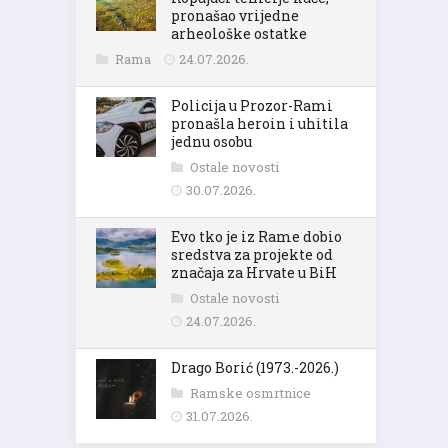
pronašao vrijedne
arheološke ostatke
Rama
24.07.2026.
Policija u Prozor-Rami
pronašla heroin i uhitila
jednu osobu
Ostale novosti
30.07.2026.
Evo tko je iz Rame dobio
sredstva za projekte od
značaja za Hrvate u BiH
Ostale novosti
24.07.2026.
Drago Borić (1973.-2026.)
Ramske osmrtnice
31.07.2026.