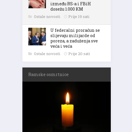
između RS-a i FBiH
dosežu 1.000 KM
Ostale novosti
Prije 19 sati
U federalni proračun se
slijevaju milijarde od
poreza, a zaduženja sve
veća i veća
Ostale novosti
Prije 20 sati
Ramske osmrtnice