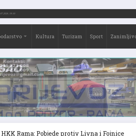
73.-2026.)
31.07.2026. 19:10
odarstvo
Kultura
Turizam
Sport
Zanimljivo
HKK Rama: Pobjede protiv Livna i Fojnice