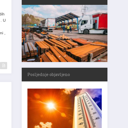
dih
 . U
ni ,
Posljednje objavljeno