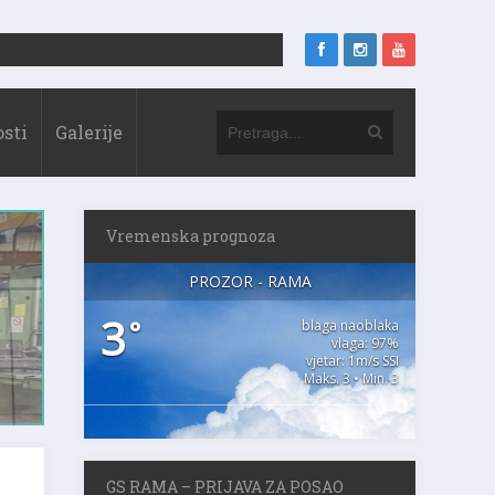
sti
Galerije
Vremenska prognoza
PROZOR - RAMA
3
°
blaga naoblaka
vlaga: 97%
vjetar: 1m/s SSI
Maks. 3 • Min. 3
GS RAMA – PRIJAVA ZA POSAO