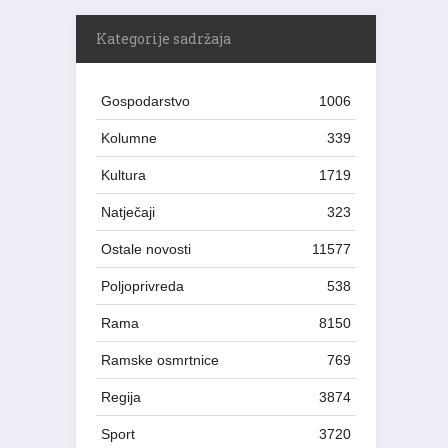
Kategorije sadržaja
Gospodarstvo
1006
Kolumne
339
Kultura
1719
Natječaji
323
Ostale novosti
11577
Poljoprivreda
538
Rama
8150
Ramske osmrtnice
769
Regija
3874
Sport
3720