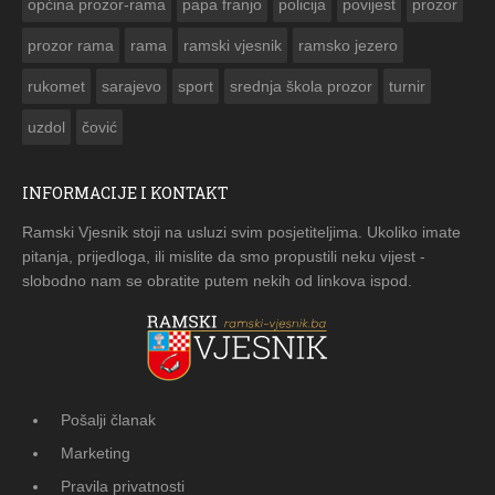
općina prozor-rama
papa franjo
policija
povijest
prozor
prozor rama
rama
ramski vjesnik
ramsko jezero
rukomet
sarajevo
sport
srednja škola prozor
turnir
uzdol
čović
INFORMACIJE I KONTAKT
Ramski Vjesnik stoji na usluzi svim posjetiteljima. Ukoliko imate
pitanja, prijedloga, ili mislite da smo propustili neku vijest -
slobodno nam se obratite putem nekih od linkova ispod.
Pošalji članak
Marketing
Pravila privatnosti