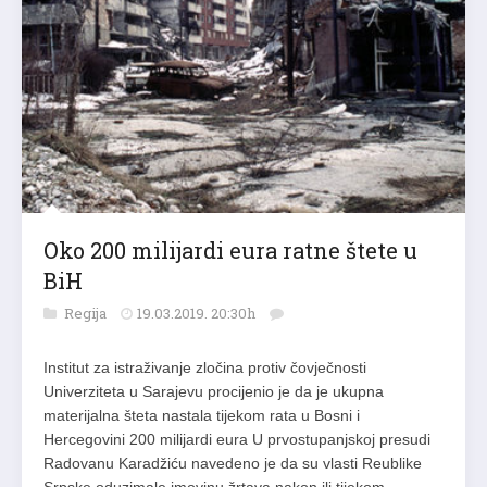
Oko 200 milijardi eura ratne štete u
BiH
Regija
19.03.2019. 20:30h
Institut za istraživanje zločina protiv čovječnosti
Univerziteta u Sarajevu procijenio je da je ukupna
materijalna šteta nastala tijekom rata u Bosni i
Hercegovini 200 milijardi eura U prvostupanjskoj presudi
Radovanu Karadžiću navedeno je da su vlasti Reublike
Srpske oduzimale imovinu žrtava nakon ili tijekom