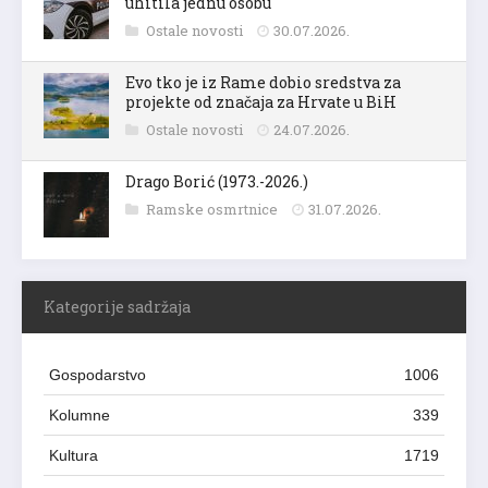
uhitila jednu osobu
Ostale novosti
30.07.2026.
Evo tko je iz Rame dobio sredstva za
projekte od značaja za Hrvate u BiH
Ostale novosti
24.07.2026.
Drago Borić (1973.-2026.)
Ramske osmrtnice
31.07.2026.
Kategorije sadržaja
Gospodarstvo
1006
Kolumne
339
Kultura
1719