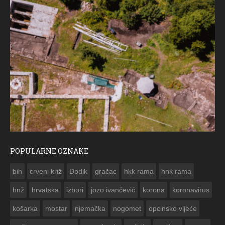
POPULARNE OZNAKE
ČES
bih
crveni križ
Dodik
gračac
hkk rama
hnk rama


hnž
hrvatska
izbori
jozo ivančević
korona
koronavirus
košarka
mostar
njemačka
nogomet
opcinsko vijeće