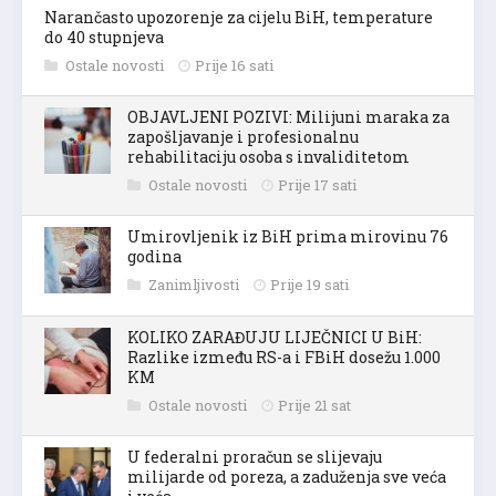
Narančasto upozorenje za cijelu BiH, temperature
do 40 stupnjeva
Ostale novosti
Prije 16 sati
OBJAVLJENI POZIVI: Milijuni maraka za
zapošljavanje i profesionalnu
rehabilitaciju osoba s invaliditetom
Ostale novosti
Prije 17 sati
Umirovljenik iz BiH prima mirovinu 76
godina
Zanimljivosti
Prije 19 sati
KOLIKO ZARAĐUJU LIJEČNICI U BiH:
Razlike između RS-a i FBiH dosežu 1.000
KM
Ostale novosti
Prije 21 sat
U federalni proračun se slijevaju
milijarde od poreza, a zaduženja sve veća