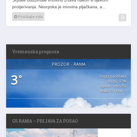
protjerivanja. Nesrpska je imovina pljačkana, a…
Pročitajte više
Vremenska prognoza
PROZOR - RAMA
3
°
blaga naoblaka
vlaga: 97%
vjetar: 1m/s SSI
Maks. 3 • Min. 3
GS RAMA – PRIJAVA ZA POSAO